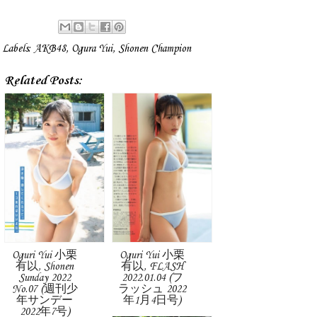
Labels:
AKB48
,
Ogura Yui
,
Shonen Champion
Related Posts:
Oguri Yui 小栗
Oguri Yui 小栗
有以, Shonen
有以, FLASH
Sunday 2022
2022.01.04 (フ
No.07 (週刊少
ラッシュ 2022
年サンデー
年1月4日号)
2022年7号)