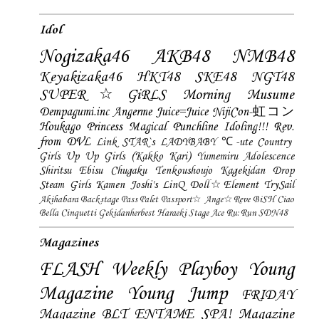
Idol
Nogizaka46
AKB48
NMB48
Keyakizaka46
HKT48
SKE48
NGT48
SUPER☆GiRLS
Morning Musume
Dempagumi.inc
Angerme
Juice=Juice
NijiCon-虹コン
Houkago Princess
Magical Punchline
Idoling!!!
Rev.
from DVL
Link STAR`s
LADYBABY
℃-ute
Country
Girls
Up Up Girls (Kakko Kari)
Yumemiru Adolescence
Shiritsu Ebisu Chugaku
Tenkoushoujo Kagekidan
Drop
Steam Girls
Kamen Joshi's
LinQ
Doll☆Element
TrySail
Akihabara Backstage Pass
Palet
Passport☆
Ange☆Reve
BiSH
Ciao
Bella Cinquetti
Gekidanherbest
Haraeki Stage Ace
Ru:Run
SDN48
Magazines
FLASH
Weekly Playboy
Young
Magazine
Young Jump
FRIDAY
Magazine
BLT
ENTAME
SPA! Magazine