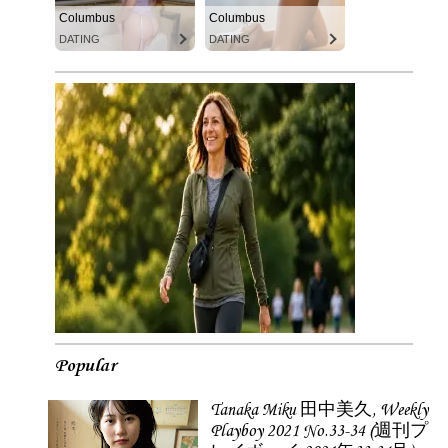
Columbus
Columbus
DATING
DATING
Popular
Tanaka Miku 田中美久, Weekly
Playboy 2021 No.33-34 (週刊プ