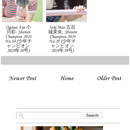
Ogawa Aya 小
Ioki Mao 五百
川彩, Shonen
城茉央, Shonen
Champion 2024
Champion 2024
No.30 (少年チ
No.29 (少年チ
ャンピオン
ャンピオン
2024年30号)
2024年29号)
Newer Post
Home
Older Post