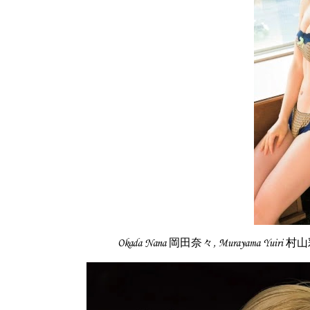
Okada Nana 岡田奈々, Murayama Yuiri 