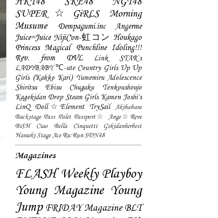
HKT48
SKE48
NGT48
SUPER☆GiRLS
Morning
Musume
Dempagumi.inc
Angerme
Juice=Juice
NijiCon-虹コン
Houkago
Princess
Magical Punchline
Idoling!!!
Rev. from DVL
Link STAR`s
LADYBABY
℃-ute
Country Girls
Up Up
Girls (Kakko Kari)
Yumemiru Adolescence
Shiritsu Ebisu Chugaku
Tenkoushoujo
Kagekidan
Drop
Steam Girls
Kamen Joshi's
LinQ
Doll☆Element
TrySail
Akihabara
Backstage Pass
Palet
Passport☆
Ange☆Reve
BiSH
Ciao Bella Cinquetti
Gekidanherbest
Haraeki Stage Ace
Ru:Run
SDN48
Magazines
FLASH
Weekly Playboy
Young Magazine
Young
Jump
FRIDAY Magazine
BLT