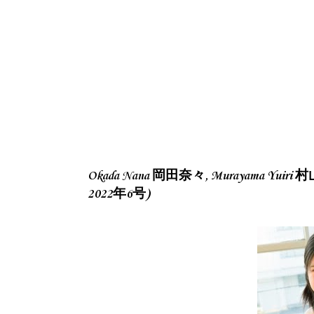
Okada Nana 岡田奈々, Murayama Yuiri
2022年6号)