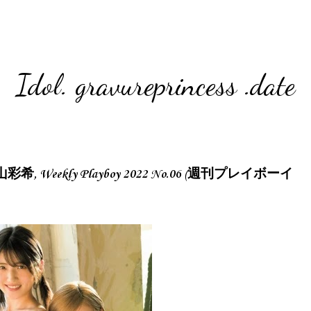
Idol. gravureprincess .date
 村山彩希, Weekly Playboy 2022 No.06 (週刊プレイボーイ