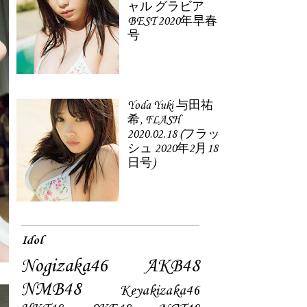
ャル グラビア
BEST 2020年早春
号
Yoda Yuki 与田祐
希, FLASH
2020.02.18 (フラッ
シュ 2020年2月18
日号)
Idol
Nogizaka46
AKB48
NMB48
Keyakizaka46