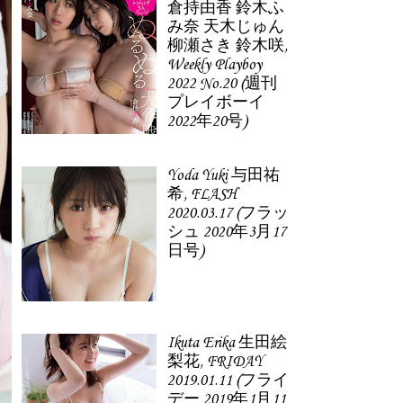
倉持由香 鈴木ふ
み奈 天木じゅん
柳瀬さき 鈴木咲,
Weekly Playboy
2022 No.20 (週刊
プレイボーイ
2022年20号)
Yoda Yuki 与田祐
希, FLASH
2020.03.17 (フラッ
シュ 2020年3月17
日号)
Ikuta Erika 生田絵
梨花, FRIDAY
2019.01.11 (フライ
デー 2019年1月11