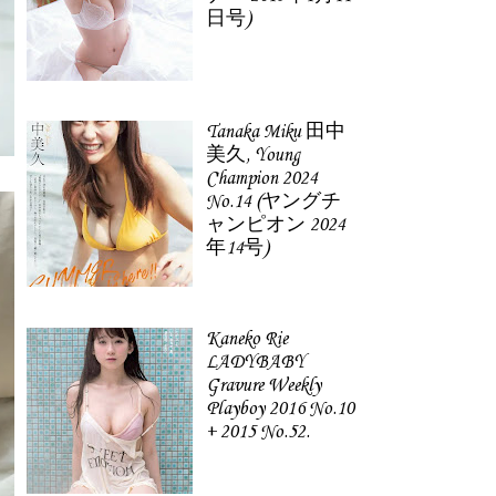
日号)
Tanaka Miku 田中
美久, Young
Champion 2024
No.14 (ヤングチ
ャンピオン 2024
年14号)
Kaneko Rie
LADYBABY
Gravure Weekly
Playboy 2016 No.10
+ 2015 No.52.