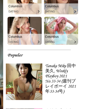
Columbus
Columbus
DATING
DATING
Columbus
Columbus
DATING
DATING
Popular
Tanaka Miku 田中
美久, Weekly
Playboy 2021
No.33-34 (週刊プ
レイボーイ 2021
年33-34号)