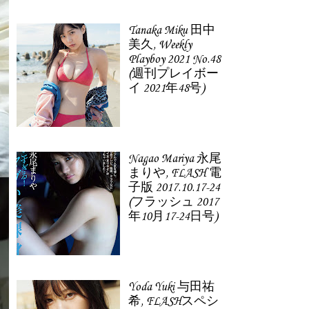
Tanaka Miku 田中
美久, Weekly
Playboy 2021 No.48
(週刊プレイボー
イ 2021年48号)
Nagao Mariya 永尾
まりや, FLASH 電
子版 2017.10.17-24
(フラッシュ 2017
年10月17-24日号)
Yoda Yuki 与田祐
希, FLASHスペシ