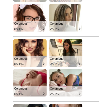
Columbus
Columbus
DATING
DATING
Columbus
Columbus
DATING
DATING
Columbus
Columbus
DATING
DATING