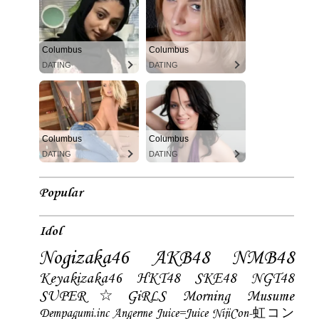
Columbus
Columbus
DATING
DATING
Columbus
Columbus
DATING
DATING
Popular
Idol
Nogizaka46
AKB48
NMB48
Keyakizaka46
HKT48
SKE48
NGT48
SUPER☆GiRLS
Morning Musume
Dempagumi.inc
Angerme
Juice=Juice
NijiCon-虹コン