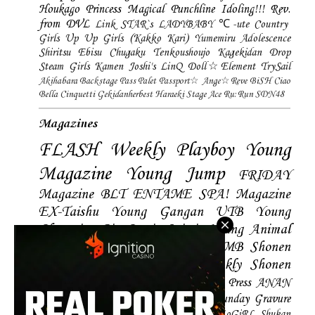
Houkago Princess
Magical Punchline
Idoling!!!
Rev.
from DVL
Link STAR`s
LADYBABY
℃-ute
Country
Girls
Up Up Girls (Kakko Kari)
Yumemiru Adolescence
Shiritsu Ebisu Chugaku
Tenkoushoujo Kagekidan
Drop
Steam Girls
Kamen Joshi's
LinQ
Doll☆Element
TrySail
Akihabara Backstage Pass
Palet
Passport☆
Ange☆Reve
BiSH
Ciao
Bella Cinquetti
Gekidanherbest
Haraeki Stage Ace
Ru:Run
SDN48
Magazines
FLASH
Weekly Playboy
Young
Magazine
Young Jump
FRIDAY
Magazine
BLT
ENTAME
SPA! Magazine
EX-Taishu
Young Gangan
UTB
Young
Champion
Big Comic Spirtis
Young Animal
Shonen Magazine
BUBKA
BOMB
Shonen
Champion
Manga Action
Weekly Shonen
Sunday
Photobooks
BRODY
Hustle Press
ANAN
Magazine
SMART Magazine
Young Sunday
Gravure
The Television
CD&DL My Girl
Daily LoGiRL
Shukan