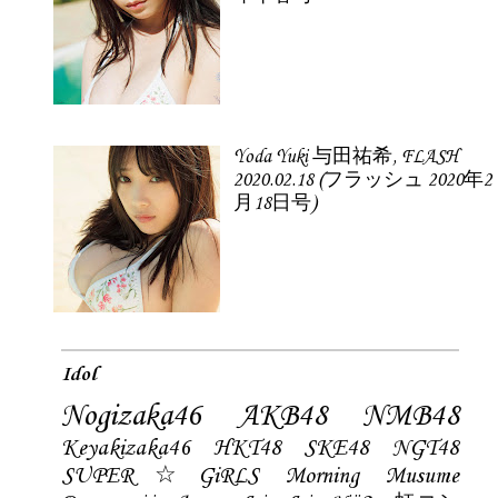
Yoda Yuki 与田祐希, FLASH
2020.02.18 (フラッシュ 2020年2
月18日号)
Idol
Nogizaka46
AKB48
NMB48
Keyakizaka46
HKT48
SKE48
NGT48
SUPER☆GiRLS
Morning Musume