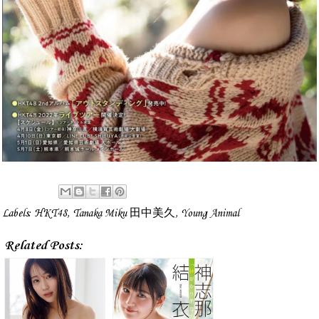
Labels:
HKT48
,
Tanaka Miku 田中美久
,
Young Animal
Related Posts: