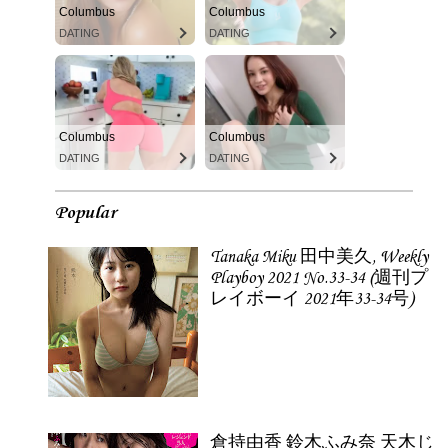
Columbus
Columbus
DATING
DATING
Columbus
Columbus
DATING
DATING
Popular
Tanaka Miku 田中美久, Weekly
Playboy 2021 No.33-34 (週刊プ
レイボーイ 2021年33-34号)
倉持由香 鈴木ふみ奈 天木じ