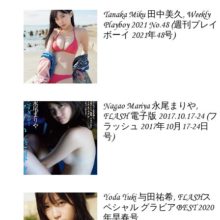
Tanaka Miku 田中美久, Weekly
Playboy 2021 No.48 (週刊プレイ
ボーイ 2021年48号)
Nagao Mariya 永尾まりや,
FLASH 電子版 2017.10.17-24 (フ
ラッシュ 2017年10月17-24日
号)
Yoda Yuki 与田祐希, FLASHス
ペシャル グラビアBEST 2020
年早春号