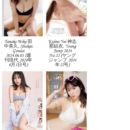
Tanaka Miku 田
Kojina Yui 神志
中美久, Shukan
那結衣, Young
Gendai
Jump 2024
2024.06.01 (週
No.22 (ヤング
刊現代 2024年
ジャンプ 2024
6月1日号)
年22号)