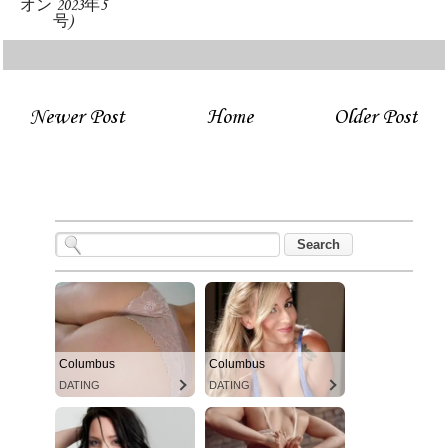
オン 2023年5
号)
Newer Post
Home
Older Post
Columbus
Columbus
DATING
DATING