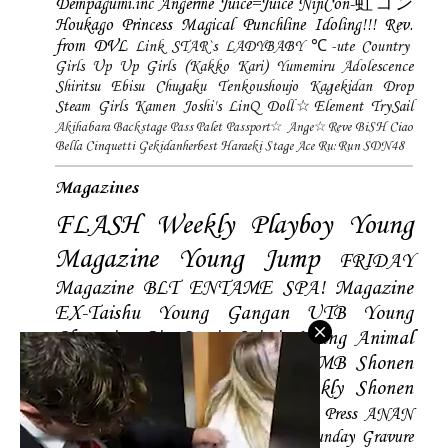
Dempagumi.inc
Angerme
Juice=Juice
NijiCon-虹コン
Houkago Princess
Magical Punchline
Idoling!!!
Rev.
from DVL
Link STAR`s
LADYBABY
℃-ute
Country
Girls
Up Up Girls (Kakko Kari)
Yumemiru Adolescence
Shiritsu Ebisu Chugaku
Tenkoushoujo Kagekidan
Drop
Steam Girls
Kamen Joshi's
LinQ
Doll☆Element
TrySail
Akihabara Backstage Pass
Palet
Passport☆
Ange☆Reve
BiSH
Ciao
Bella Cinquetti
Gekidanherbest
Haraeki Stage Ace
Ru:Run
SDN48
Magazines
FLASH
Weekly Playboy
Young
Magazine
Young Jump
FRIDAY
Magazine
BLT
ENTAME
SPA! Magazine
EX-Taishu
Young Gangan
UTB
Young
Champion
Big Comic Spirtis
Young Animal
Shonen Magazine
BUBKA
BOMB
Shonen
Champion
Manga Action
Weekly Shonen
Sunday
Photobooks
BRODY
Hustle Press
ANAN
Magazine
SMART Magazine
Young Sunday
Gravure