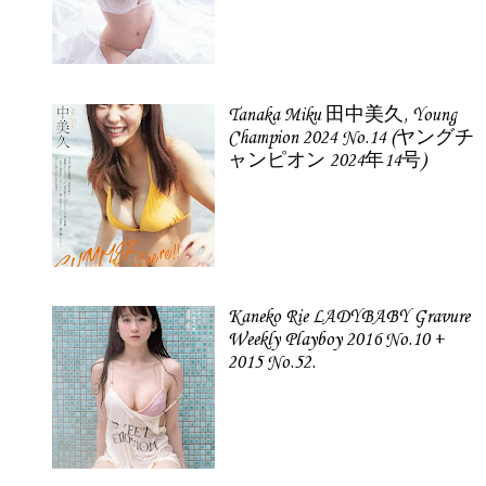
Tanaka Miku 田中美久, Young
Champion 2024 No.14 (ヤングチ
ャンピオン 2024年14号)
Kaneko Rie LADYBABY Gravure
Weekly Playboy 2016 No.10 +
2015 No.52.