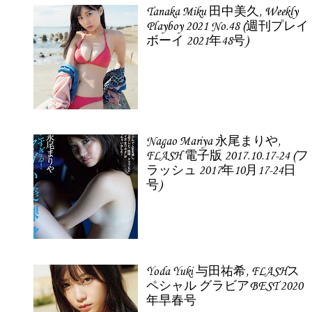
Tanaka Miku 田中美久, Weekly
Playboy 2021 No.48 (週刊プレイ
ボーイ 2021年48号)
Nagao Mariya 永尾まりや,
FLASH 電子版 2017.10.17-24 (フ
ラッシュ 2017年10月17-24日
号)
Yoda Yuki 与田祐希, FLASHス
ペシャル グラビアBEST 2020
年早春号