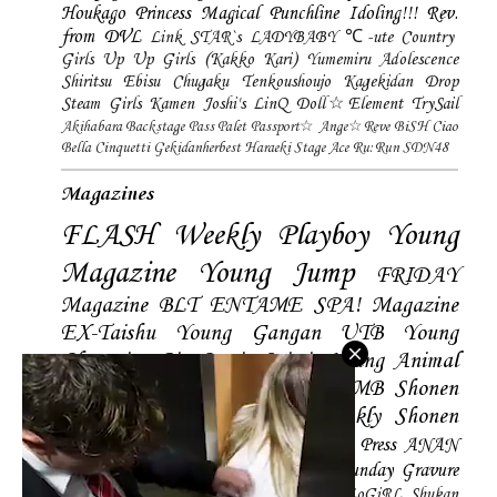
Houkago Princess
Magical Punchline
Idoling!!!
Rev.
from DVL
Link STAR`s
LADYBABY
℃-ute
Country
Girls
Up Up Girls (Kakko Kari)
Yumemiru Adolescence
Shiritsu Ebisu Chugaku
Tenkoushoujo Kagekidan
Drop
Steam Girls
Kamen Joshi's
LinQ
Doll☆Element
TrySail
Akihabara Backstage Pass
Palet
Passport☆
Ange☆Reve
BiSH
Ciao
Bella Cinquetti
Gekidanherbest
Haraeki Stage Ace
Ru:Run
SDN48
Magazines
FLASH
Weekly Playboy
Young
Magazine
Young Jump
FRIDAY
Magazine
BLT
ENTAME
SPA! Magazine
EX-Taishu
Young Gangan
UTB
Young
Champion
Big Comic Spirtis
Young Animal
Shonen Magazine
BUBKA
BOMB
Shonen
Champion
Manga Action
Weekly Shonen
Sunday
Photobooks
BRODY
Hustle Press
ANAN
Magazine
SMART Magazine
Young Sunday
Gravure
The Television
CD&DL My Girl
Daily LoGiRL
Shukan