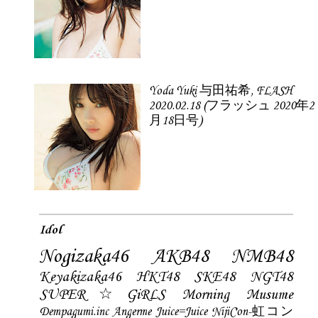
Yoda Yuki 与田祐希, FLASH
2020.02.18 (フラッシュ 2020年2
月18日号)
Idol
Nogizaka46
AKB48
NMB48
Keyakizaka46
HKT48
SKE48
NGT48
SUPER☆GiRLS
Morning Musume
Dempagumi.inc
Angerme
Juice=Juice
NijiCon-虹コン