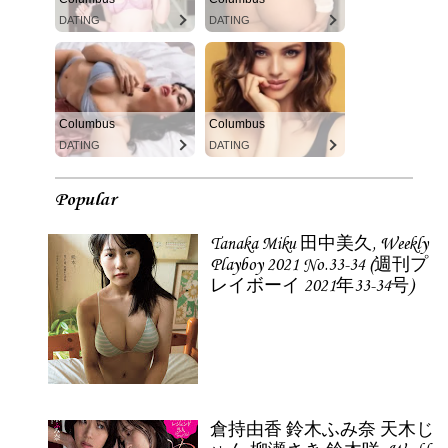
DATING
DATING
Columbus
Columbus
DATING
DATING
Popular
Tanaka Miku 田中美久, Weekly
Playboy 2021 No.33-34 (週刊プ
レイボーイ 2021年33-34号)
倉持由香 鈴木ふみ奈 天木じ