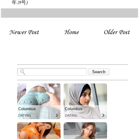
年29号)
Newer Post
Home
Older Post
Columbus
Columbus
DATING
DATING