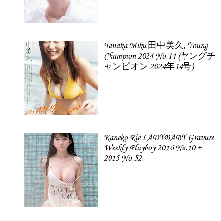
Tanaka Miku 田中美久, Young
Champion 2024 No.14 (ヤングチ
ャンピオン 2024年14号)
Kaneko Rie LADYBABY Gravure
Weekly Playboy 2016 No.10 +
2015 No.52.