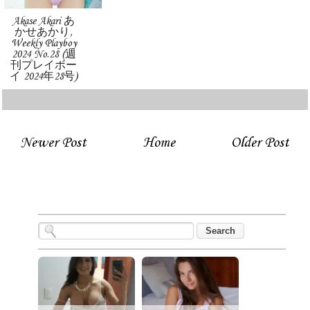
Akase Akari あ
かせあかり,
Weekly Playboy
2024 No.28 (週
刊プレイボー
イ 2024年28号)
Newer Post
Home
Older Post