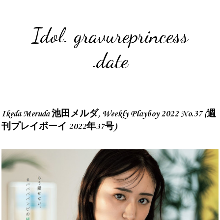
Idol. gravureprincess
.date
Ikeda Meruda 池田メルダ, Weekly Playboy 2022 No.37 (週
刊プレイボーイ 2022年37号)