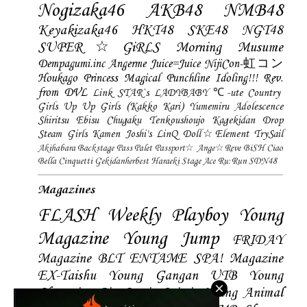
Nogizaka46
AKB48
NMB48
Keyakizaka46
HKT48
SKE48
NGT48
SUPER☆GiRLS
Morning Musume
Dempagumi.inc
Angerme
Juice=Juice
NijiCon-虹コン
Houkago Princess
Magical Punchline
Idoling!!!
Rev.
from DVL
Link STAR`s
LADYBABY
℃-ute
Country
Girls
Up Up Girls (Kakko Kari)
Yumemiru Adolescence
Shiritsu Ebisu Chugaku
Tenkoushoujo Kagekidan
Drop
Steam Girls
Kamen Joshi's
LinQ
Doll☆Element
TrySail
Akihabara Backstage Pass
Palet
Passport☆
Ange☆Reve
BiSH
Ciao
Bella Cinquetti
Gekidanherbest
Haraeki Stage Ace
Ru:Run
SDN48
Magazines
FLASH
Weekly Playboy
Young
Magazine
Young Jump
FRIDAY
Magazine
BLT
ENTAME
SPA! Magazine
EX-Taishu
Young Gangan
UTB
Young
Champion
Big Comic Spirtis
Young Animal