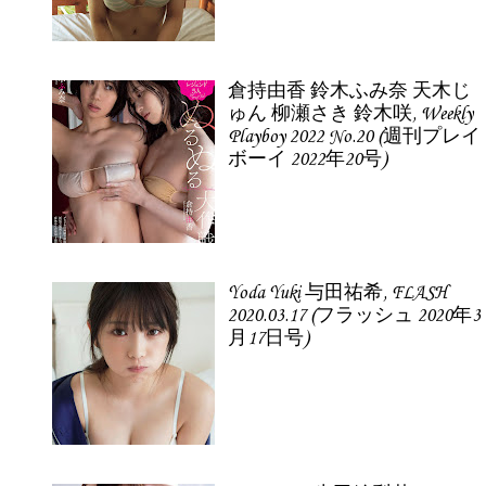
倉持由香 鈴木ふみ奈 天木じ
ゅん 柳瀬さき 鈴木咲, Weekly
Playboy 2022 No.20 (週刊プレイ
ボーイ 2022年20号)
Yoda Yuki 与田祐希, FLASH
2020.03.17 (フラッシュ 2020年3
月17日号)