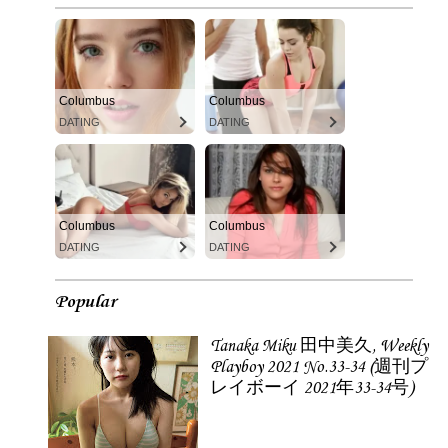
Columbus
Columbus
DATING
DATING
Columbus
Columbus
DATING
DATING
Popular
Tanaka Miku 田中美久, Weekly
Playboy 2021 No.33-34 (週刊プ
レイボーイ 2021年33-34号)