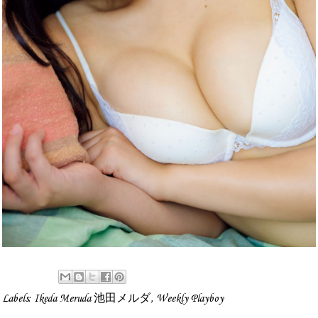
Labels:
Ikeda Meruda 池田メルダ
,
Weekly Playboy