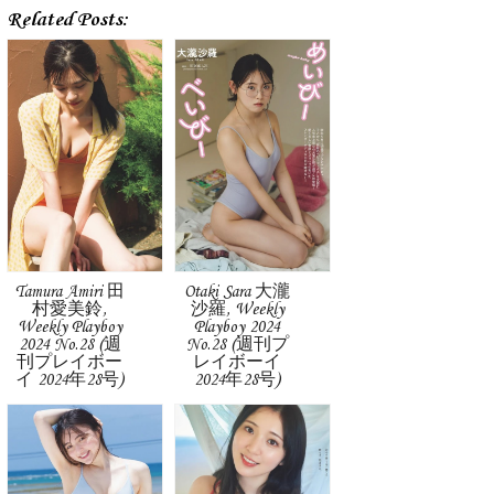
Related Posts:
Tamura Amiri 田
Otaki Sara 大瀧
村愛美鈴,
沙羅, Weekly
Weekly Playboy
Playboy 2024
2024 No.28 (週
No.28 (週刊プ
刊プレイボー
レイボーイ
イ 2024年28号)
2024年28号)