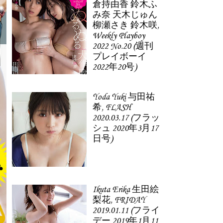
倉持由香 鈴木ふ
み奈 天木じゅん
柳瀬さき 鈴木咲,
Weekly Playboy
2022 No.20 (週刊
プレイボーイ
2022年20号)
Yoda Yuki 与田祐
希, FLASH
2020.03.17 (フラッ
シュ 2020年3月17
日号)
Ikuta Erika 生田絵
梨花, FRIDAY
2019.01.11 (フライ
デー 2019年1月11