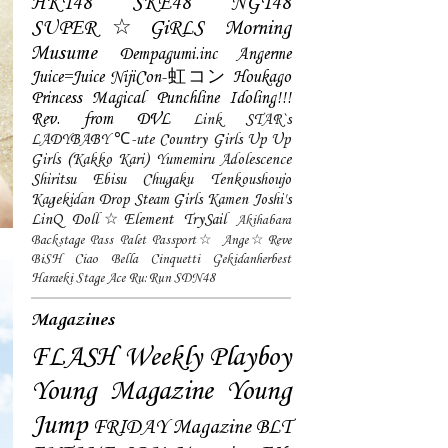
HKT48
SKE48
NGT48
SUPER☆GiRLS
Morning
Musume
Dempagumi.inc
Angerme
Juice=Juice
NijiCon-虹コン
Houkago
Princess
Magical Punchline
Idoling!!!
Rev. from DVL
Link STAR`s
LADYBABY
℃-ute
Country Girls
Up Up
Girls (Kakko Kari)
Yumemiru Adolescence
Shiritsu Ebisu Chugaku
Tenkoushoujo
Kagekidan
Drop
Steam Girls
Kamen Joshi's
LinQ
Doll☆Element
TrySail
Akihabara
Backstage Pass
Palet
Passport☆
Ange☆Reve
BiSH
Ciao Bella Cinquetti
Gekidanherbest
Haraeki Stage Ace
Ru:Run
SDN48
Magazines
FLASH
Weekly Playboy
Young Magazine
Young
Jump
FRIDAY Magazine
BLT