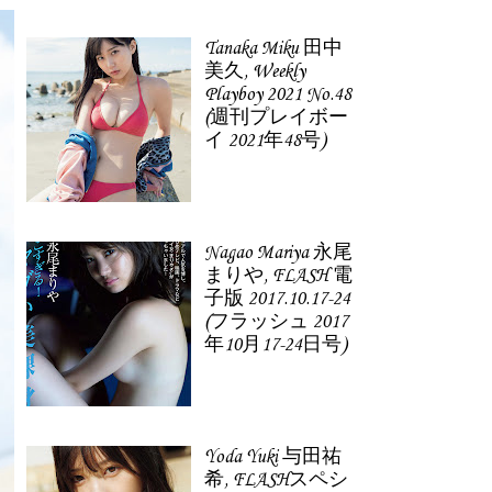
Tanaka Miku 田中
美久, Weekly
Playboy 2021 No.48
(週刊プレイボー
イ 2021年48号)
Nagao Mariya 永尾
まりや, FLASH 電
子版 2017.10.17-24
(フラッシュ 2017
年10月17-24日号)
Yoda Yuki 与田祐
希, FLASHスペシ