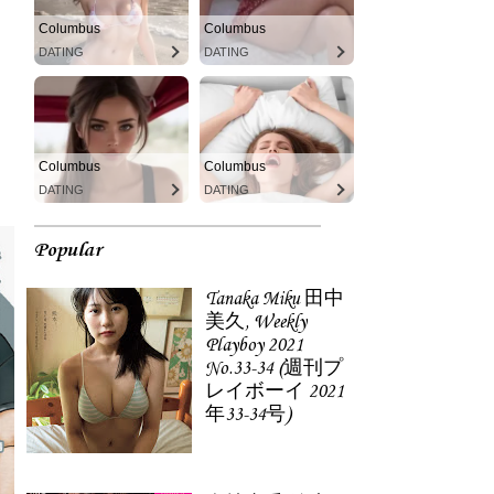
Columbus
Columbus
DATING
DATING
Columbus
Columbus
DATING
DATING
Popular
Tanaka Miku 田中
美久, Weekly
Playboy 2021
No.33-34 (週刊プ
レイボーイ 2021
年33-34号)