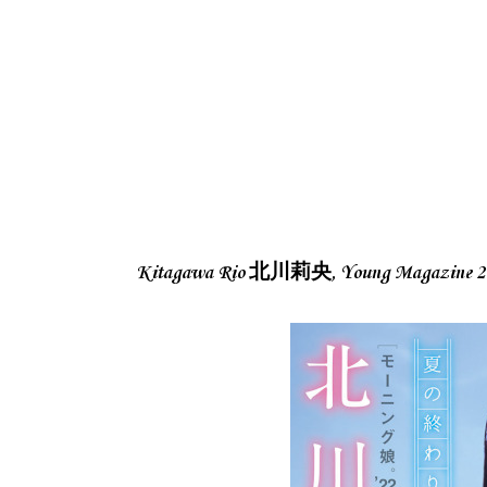
Kitagawa Rio 北川莉央, Young Magazi