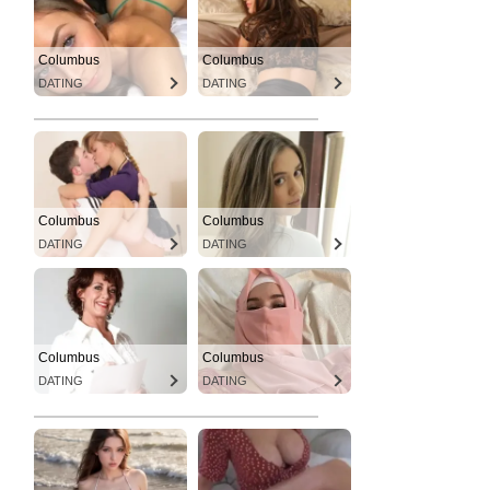
Columbus
Columbus
DATING
DATING
Columbus
Columbus
DATING
DATING
Columbus
Columbus
DATING
DATING