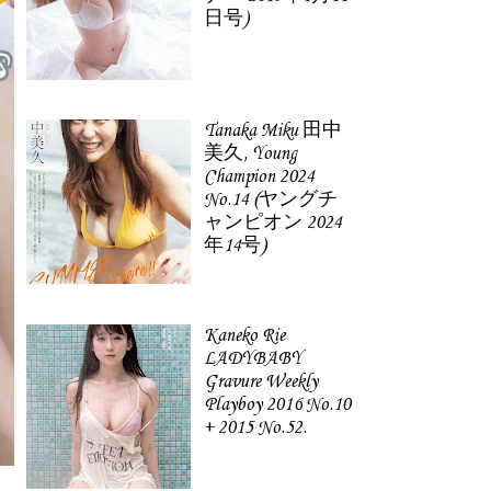
日号)
Tanaka Miku 田中
美久, Young
Champion 2024
No.14 (ヤングチ
ャンピオン 2024
年14号)
Kaneko Rie
LADYBABY
Gravure Weekly
Playboy 2016 No.10
+ 2015 No.52.