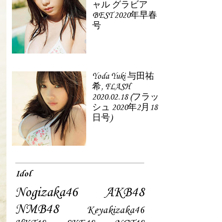
ャル グラビア
BEST 2020年早春
号
Yoda Yuki 与田祐
希, FLASH
2020.02.18 (フラッ
シュ 2020年2月18
日号)
Idol
Nogizaka46
AKB48
NMB48
Keyakizaka46