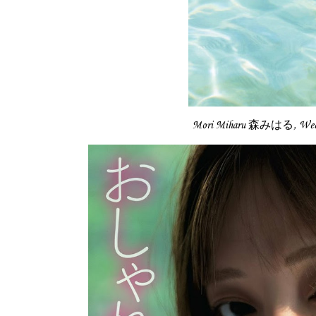
Mori Miharu 森みはる, Wee