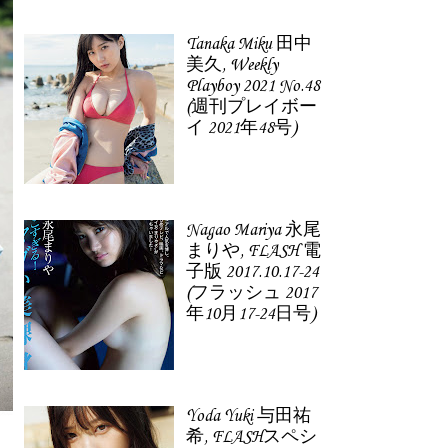
Tanaka Miku 田中
美久, Weekly
Playboy 2021 No.48
(週刊プレイボー
イ 2021年48号)
Nagao Mariya 永尾
まりや, FLASH 電
子版 2017.10.17-24
(フラッシュ 2017
年10月17-24日号)
Yoda Yuki 与田祐
希, FLASHスペシ