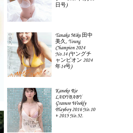
日号)
Tanaka Miku 田中
美久, Young
Champion 2024
No.14 (ヤングチ
ャンピオン 2024
年14号)
Kaneko Rie
LADYBABY
Gravure Weekly
Playboy 2016 No.10
+ 2015 No.52.