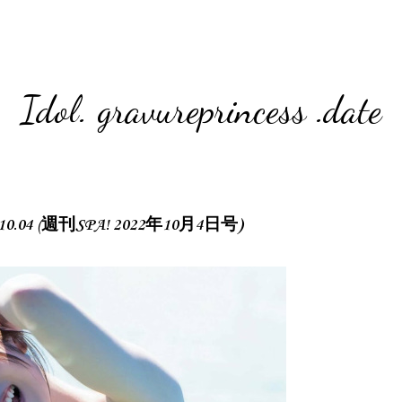
Idol. gravureprincess .date
2.10.04 (週刊SPA! 2022年10月4日号)