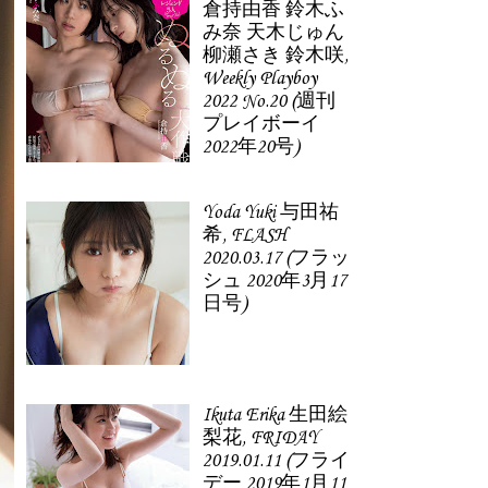
倉持由香 鈴木ふ
み奈 天木じゅん
柳瀬さき 鈴木咲,
Weekly Playboy
2022 No.20 (週刊
プレイボーイ
2022年20号)
Yoda Yuki 与田祐
希, FLASH
2020.03.17 (フラッ
シュ 2020年3月17
日号)
Ikuta Erika 生田絵
梨花, FRIDAY
2019.01.11 (フライ
デー 2019年1月11