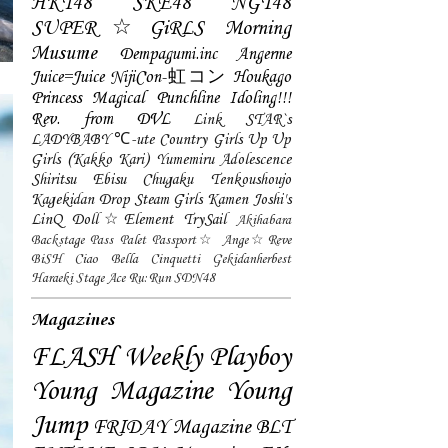
HKT48
SKE48
NGT48
SUPER☆GiRLS
Morning
Musume
Dempagumi.inc
Angerme
Juice=Juice
NijiCon-虹コン
Houkago
Princess
Magical Punchline
Idoling!!!
Rev. from DVL
Link STAR`s
LADYBABY
℃-ute
Country Girls
Up Up
Girls (Kakko Kari)
Yumemiru Adolescence
Shiritsu Ebisu Chugaku
Tenkoushoujo
Kagekidan
Drop
Steam Girls
Kamen Joshi's
LinQ
Doll☆Element
TrySail
Akihabara
Backstage Pass
Palet
Passport☆
Ange☆Reve
BiSH
Ciao Bella Cinquetti
Gekidanherbest
Haraeki Stage Ace
Ru:Run
SDN48
Magazines
FLASH
Weekly Playboy
Young Magazine
Young
Jump
FRIDAY Magazine
BLT