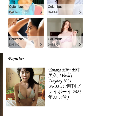
Columbus
Columbus
DATING
DATING
Columbus
Columbus
DATING
DATING
Popular
Tanaka Miku 田中
美久, Weekly
Playboy 2021
No.33-34 (週刊プ
レイボーイ 2021
年33-34号)