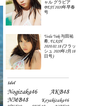
ャル グラビア
BEST 2020年早春
号
Yoda Yuki 与田祐
希, FLASH
2020.02.18 (フラッ
シュ 2020年2月18
日号)
Idol
Nogizaka46
AKB48
NMB48
Keyakizaka46