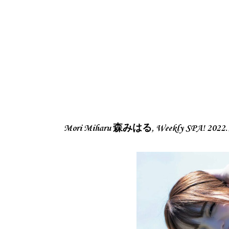
Mori Miharu 森みはる, Weekly SPA! 202