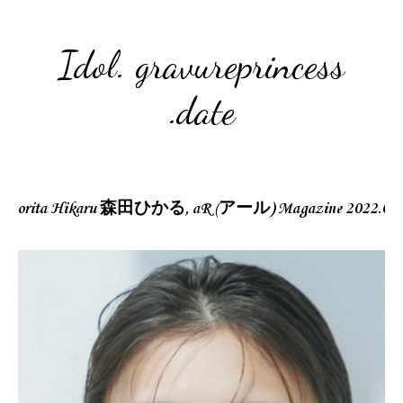
Idol. gravureprincess
.date
Morita Hikaru 森田ひかる, aR (アール) Magazine 2022.09