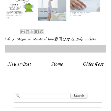
Labels:
Ar Magazine
,
Morita Hikaru 森田ひかる
,
Sakurazaka46
Related Posts: