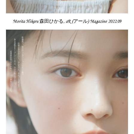
Morita Hikaru 森田ひかる, aR (アール) Magazine 2022.09