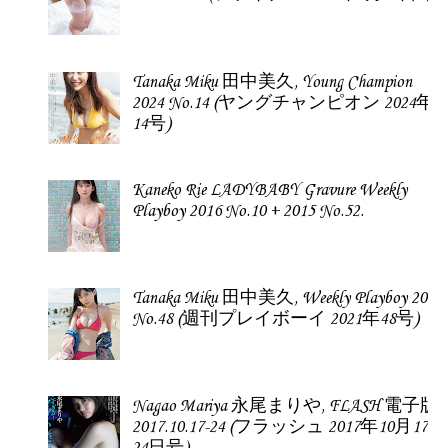
Morita Hikaru
森田ひかる,
aR (アール)
Magazine
2023.01
Newer Post
Home
Older Post