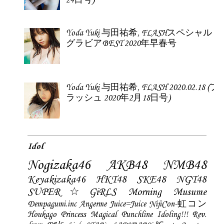
Popular
Tanaka Miku 田中美久, Weekly
Playboy 2021 No.33-34 (週刊プ
レイボーイ 2021年33-34号)
倉持由香 鈴木ふみ奈 天木じ
ゅん 柳瀬さき 鈴木咲, Weekly
Playboy 2022 No.20 (週刊プレイ