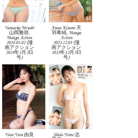
Yamaoka Miyabi
Amau Kisumi 天
山岡雅弥,
羽希純, Manga
Manga Action
Action
2024.01.02 (漫
2023.12.05 (漫
画アクション
画アクション
2024年1月2日
2023年12月5日
号)
号)
Yura Yura 由良
Shida Nene 志