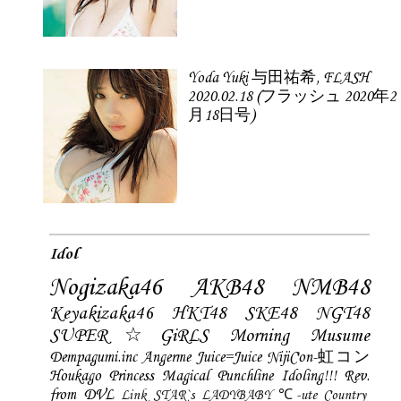
Yoda Yuki 与田祐希, FLASH
2020.02.18 (フラッシュ 2020年2
月18日号)
Idol
Nogizaka46
AKB48
NMB48
Keyakizaka46
HKT48
SKE48
NGT48
SUPER☆GiRLS
Morning Musume
Dempagumi.inc
Angerme
Juice=Juice
NijiCon-虹コン
Houkago Princess
Magical Punchline
Idoling!!!
Rev.
from DVL
Link STAR`s
LADYBABY
℃-ute
Country