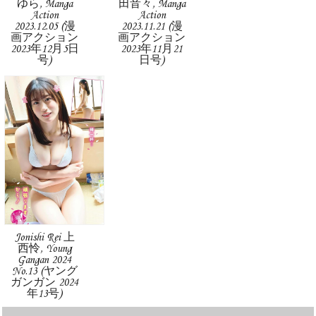
ゆら, Manga
田音々, Manga
Action
Action
2023.12.05 (漫
2023.11.21 (漫
画アクション
画アクション
2023年12月5日
2023年11月21
号)
日号)
Jonishi Rei 上
西怜, Young
Gangan 2024
No.13 (ヤング
ガンガン 2024
年13号)