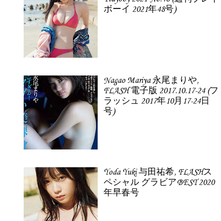
ボーイ 2021年48号)
Nagao Mariya 永尾まりや,
FLASH 電子版 2017.10.17-24 (フ
ラッシュ 2017年10月17-24日
号)
Yoda Yuki 与田祐希, FLASHス
ペシャル グラビアBEST 2020
年早春号