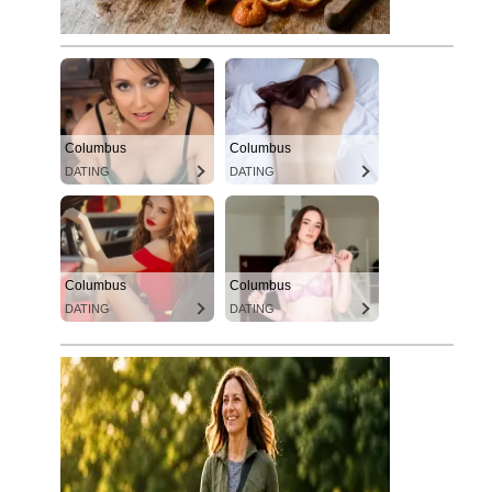
Columbus
Columbus
DATING
DATING
Columbus
Columbus
DATING
DATING