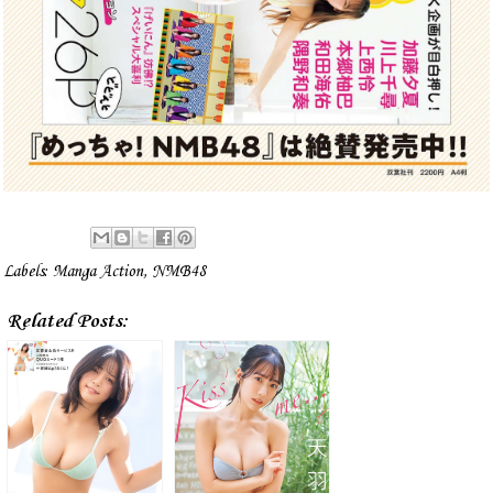
Labels:
Manga Action
,
NMB48
Related Posts: