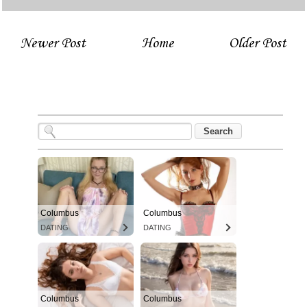
Newer Post
Home
Older Post
Columbus
Columbus
DATING
DATING
Columbus
Columbus