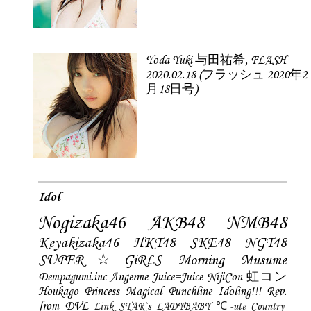
Yoda Yuki 与田祐希, FLASH
2020.02.18 (フラッシュ 2020年2
月18日号)
Idol
Nogizaka46
AKB48
NMB48
Keyakizaka46
HKT48
SKE48
NGT48
SUPER☆GiRLS
Morning Musume
Dempagumi.inc
Angerme
Juice=Juice
NijiCon-虹コン
Houkago Princess
Magical Punchline
Idoling!!!
Rev.
from DVL
Link STAR`s
LADYBABY
℃-ute
Country