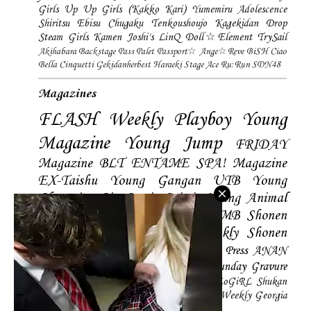
Girls
Up Up Girls (Kakko Kari)
Yumemiru Adolescence
Shiritsu Ebisu Chugaku
Tenkoushoujo Kagekidan
Drop
Steam Girls
Kamen Joshi's
LinQ
Doll☆Element
TrySail
Akihabara Backstage Pass
Palet
Passport☆
Ange☆Reve
BiSH
Ciao
Bella Cinquetti
Gekidanherbest
Haraeki Stage Ace
Ru:Run
SDN48
Magazines
FLASH
Weekly Playboy
Young
Magazine
Young Jump
FRIDAY
Magazine
BLT
ENTAME
SPA! Magazine
EX-Taishu
Young Gangan
UTB
Young
Champion
Big Comic Spirtis
Young Animal
Shonen Magazine
BUBKA
BOMB
Shonen
Champion
Manga Action
Weekly Shonen
Sunday
Photobooks
BRODY
Hustle Press
ANAN
Magazine
SMART Magazine
Young Sunday
Gravure
The Television
CD&DL My Girl
Daily LoGiRL
Shukan
Taishu
Girls! Magazine
Soccer Game King
Weekly Georgia
Sunday Magazine
Mery Magazine