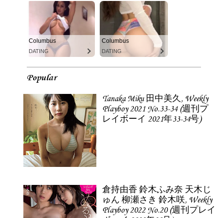
Columbus
Columbus
DATING
DATING
Popular
Tanaka Miku 田中美久, Weekly
Playboy 2021 No.33-34 (週刊プ
レイボーイ 2021年33-34号)
倉持由香 鈴木ふみ奈 天木じ
ゅん 柳瀬さき 鈴木咲, Weekly
Playboy 2022 No.20 (週刊プレイ