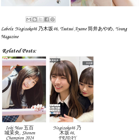
Labels:
Nogizaka46 乃木坂46
,
Tsutsui Ayame 筒井あやめ
,
Young
Magazine
Related Posts:
Ioki Mao 五百
Nogizaka46 乃
城茉央, Shonen
木坂46,
Champion 2024
FRIDAY