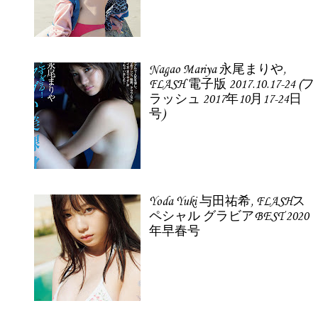
Nagao Mariya 永尾まりや,
FLASH 電子版 2017.10.17-24 (フ
ラッシュ 2017年10月17-24日
号)
Yoda Yuki 与田祐希, FLASHス
ペシャル グラビアBEST 2020
年早春号