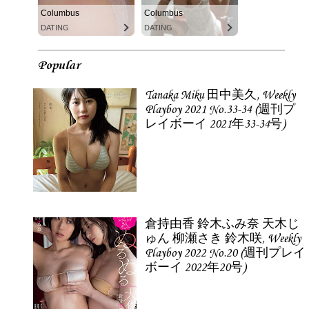
Columbus
Columbus
DATING
DATING
Popular
Tanaka Miku 田中美久, Weekly
Playboy 2021 No.33-34 (週刊プ
レイボーイ 2021年33-34号)
倉持由香 鈴木ふみ奈 天木じ
ゅん 柳瀬さき 鈴木咲, Weekly
Playboy 2022 No.20 (週刊プレイ
ボーイ 2022年20号)