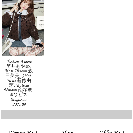
Tsutsui Ayame
筒井あやめ,
Mori Hinami 森
日菜美, Shinjo
Yume 新條由
芽, Kotona
Minami 南琴奈,
BIS ビス
Magazine
2023.09
Newer Post
Home
Older Post