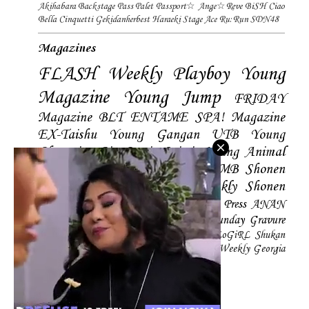
Akihabara Backstage Pass
Palet
Passport☆
Ange☆Reve
BiSH
Ciao
Bella Cinquetti
Gekidanherbest
Haraeki Stage Ace
Ru:Run
SDN48
Magazines
FLASH
Weekly Playboy
Young
Magazine
Young Jump
FRIDAY
Magazine
BLT
ENTAME
SPA! Magazine
EX-Taishu
Young Gangan
UTB
Young
Champion
Big Comic Spirtis
Young Animal
Shonen Magazine
BUBKA
BOMB
Shonen
Champion
Manga Action
Weekly Shonen
Sunday
Photobooks
BRODY
Hustle Press
ANAN
Magazine
SMART Magazine
Young Sunday
Gravure
The Television
CD&DL My Girl
Daily LoGiRL
Shukan
Taishu
Girls! Magazine
Soccer Game King
Weekly Georgia
Sunday Magazine
Mery Magazine