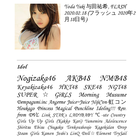
Yoda Yuki 与田祐希, FLASH
2020.02.18 (フラッシュ 2020年2
月18日号)
Idol
Nogizaka46
AKB48
NMB48
Keyakizaka46
HKT48
SKE48
NGT48
SUPER☆GiRLS
Morning Musume
Dempagumi.inc
Angerme
Juice=Juice
NijiCon-虹コン
Houkago Princess
Magical Punchline
Idoling!!!
Rev.
from DVL
Link STAR`s
LADYBABY
℃-ute
Country
Girls
Up Up Girls (Kakko Kari)
Yumemiru Adolescence
Shiritsu Ebisu Chugaku
Tenkoushoujo Kagekidan
Drop
Steam Girls
Kamen Joshi's
LinQ
Doll☆Element
TrySail