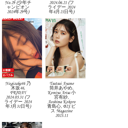
No.29 (少年チ
2024.06.21 (フ
ャンピオン
ライデー 2024
2024年29号)
年6月21日号)
Nogizaka46 乃
Tsutsui Ayame
木坂46,
筒井あやめ,
FRIDAY
Komiya Arisa 小
2024.05.31 (フ
宮有紗,
ライデー 2024
Aoshima Kokoro
年5月31日号)
青島心, BIS ビ
ス Magazine
2023.11