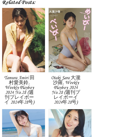
Related Posts:
Tamura Amiri 田
Otaki Sara 大瀧
村愛美鈴,
沙羅, Weekly
Weekly Playboy
Playboy 2024
2024 No.28 (週
No.28 (週刊プ
刊プレイボー
レイボーイ
イ 2024年28号)
2024年28号)