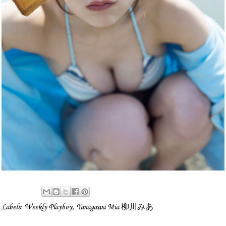
Labels:
Weekly Playboy
,
Yanagawa Mia 柳川みあ