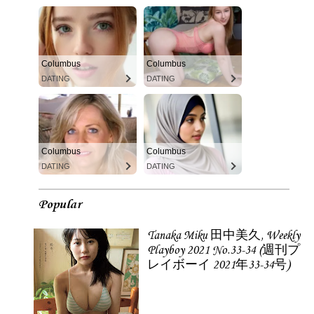
Columbus
Columbus
DATING
DATING
Columbus
Columbus
DATING
DATING
Popular
Tanaka Miku 田中美久, Weekly
Playboy 2021 No.33-34 (週刊プ
レイボーイ 2021年33-34号)