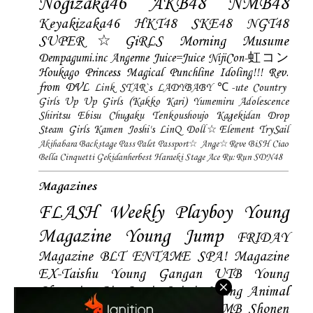
Nogizaka46
AKB48
NMB48
Keyakizaka46
HKT48
SKE48
NGT48
SUPER☆GiRLS
Morning Musume
Dempagumi.inc
Angerme
Juice=Juice
NijiCon-虹コン
Houkago Princess
Magical Punchline
Idoling!!!
Rev.
from DVL
Link STAR`s
LADYBABY
℃-ute
Country
Girls
Up Up Girls (Kakko Kari)
Yumemiru Adolescence
Shiritsu Ebisu Chugaku
Tenkoushoujo Kagekidan
Drop
Steam Girls
Kamen Joshi's
LinQ
Doll☆Element
TrySail
Akihabara Backstage Pass
Palet
Passport☆
Ange☆Reve
BiSH
Ciao
Bella Cinquetti
Gekidanherbest
Haraeki Stage Ace
Ru:Run
SDN48
Magazines
FLASH
Weekly Playboy
Young
Magazine
Young Jump
FRIDAY
Magazine
BLT
ENTAME
SPA! Magazine
EX-Taishu
Young Gangan
UTB
Young
Champion
Big Comic Spirtis
Young Animal
Shonen Magazine
BUBKA
BOMB
Shonen