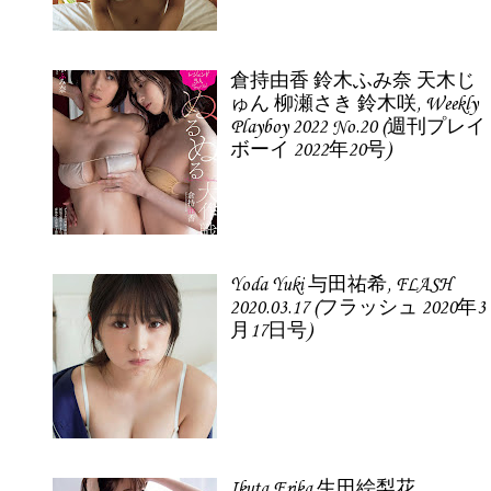
倉持由香 鈴木ふみ奈 天木じ
ゅん 柳瀬さき 鈴木咲, Weekly
Playboy 2022 No.20 (週刊プレイ
ボーイ 2022年20号)
Yoda Yuki 与田祐希, FLASH
2020.03.17 (フラッシュ 2020年3
月17日号)
Ikuta Erika 生田絵梨花,