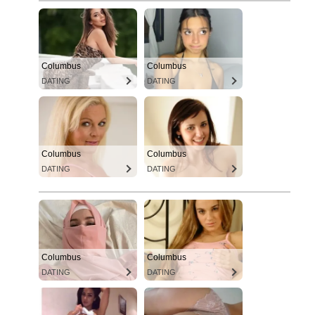
Columbus
Columbus
DATING
DATING
Columbus
Columbus
DATING
DATING
Columbus
Columbus
DATING
DATING