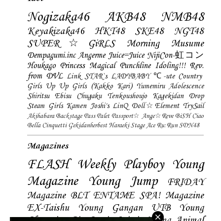
Nogizaka46
AKB48
NMB48
Keyakizaka46
HKT48
SKE48
NGT48
SUPER☆GiRLS
Morning Musume
Dempagumi.inc
Angerme
Juice=Juice
NijiCon-虹コン
Houkago Princess
Magical Punchline
Idoling!!!
Rev.
from DVL
Link STAR`s
LADYBABY
℃-ute
Country
Girls
Up Up Girls (Kakko Kari)
Yumemiru Adolescence
Shiritsu Ebisu Chugaku
Tenkoushoujo Kagekidan
Drop
Steam Girls
Kamen Joshi's
LinQ
Doll☆Element
TrySail
Akihabara Backstage Pass
Palet
Passport☆
Ange☆Reve
BiSH
Ciao
Bella Cinquetti
Gekidanherbest
Haraeki Stage Ace
Ru:Run
SDN48
Magazines
FLASH
Weekly Playboy
Young
Magazine
Young Jump
FRIDAY
Magazine
BLT
ENTAME
SPA! Magazine
EX-Taishu
Young Gangan
UTB
Young
Champion
Big Comic Spirtis
Young Animal