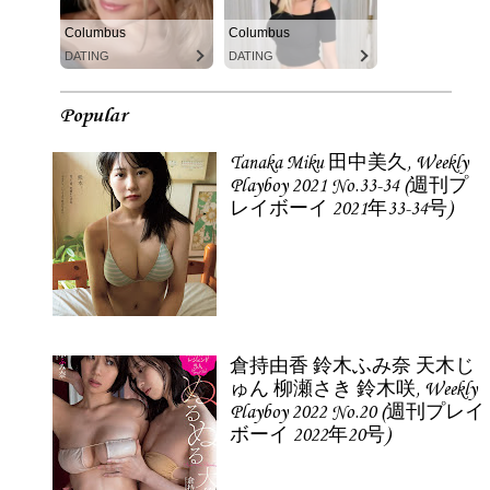
Columbus
Columbus
DATING
DATING
Popular
Tanaka Miku 田中美久, Weekly
Playboy 2021 No.33-34 (週刊プ
レイボーイ 2021年33-34号)
倉持由香 鈴木ふみ奈 天木じ
ゅん 柳瀬さき 鈴木咲, Weekly
Playboy 2022 No.20 (週刊プレイ
ボーイ 2022年20号)