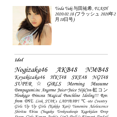
Yoda Yuki 与田祐希, FLASH
2020.02.18 (フラッシュ 2020年2
月18日号)
Idol
Nogizaka46
AKB48
NMB48
Keyakizaka46
HKT48
SKE48
NGT48
SUPER☆GiRLS
Morning Musume
Dempagumi.inc
Angerme
Juice=Juice
NijiCon-虹コン
Houkago Princess
Magical Punchline
Idoling!!!
Rev.
from DVL
Link STAR`s
LADYBABY
℃-ute
Country
Girls
Up Up Girls (Kakko Kari)
Yumemiru Adolescence
Shiritsu Ebisu Chugaku
Tenkoushoujo Kagekidan
Drop
Steam Girls
Kamen Joshi's
LinQ
Doll☆Element
TrySail