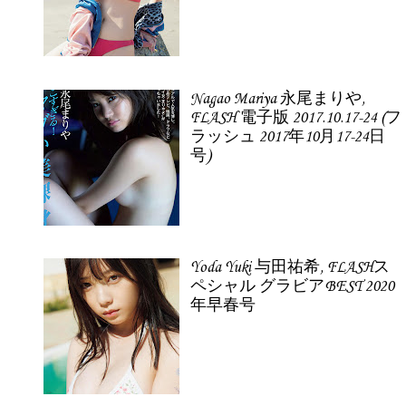
Nagao Mariya 永尾まりや,
FLASH 電子版 2017.10.17-24 (フ
ラッシュ 2017年10月17-24日
号)
Yoda Yuki 与田祐希, FLASHス
ペシャル グラビアBEST 2020
年早春号