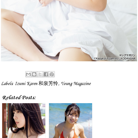
Labels:
Izumi Karen 和泉芳怜
,
Young Magazine
Related Posts: