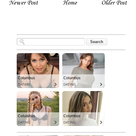
Newer Post
Home
Older Post
Columbus
Columbus
DATING
DATING
Columbus
Columbus
DATING
DATING