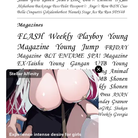
Akihabara Backstage Pass
Palet
Passport☆
Ange☆Reve
BiSH
Ciao
Bella Cinquetti
Gekidanherbest
Haraeki Stage Ace
Ru:Run
SDN48
Magazines
FLASH
Weekly Playboy
Young
Magazine
Young Jump
FRIDAY
Magazine
BLT
ENTAME
SPA! Magazine
EX-Taishu
Young Gangan
UTB
Young
Champion
Big Comic Spirtis
Young Animal
Stellar Affinity
Shonen Magazine
BUBKA
BOMB
Shonen
Champion
Manga Action
Weekly Shonen
Sunday
Photobooks
BRODY
Hustle Press
ANAN
Magazine
SMART Magazine
Young Sunday
Gravure
The Television
CD&DL My Girl
Daily LoGiRL
Shukan
Taishu
Girls! Magazine
Soccer Game King
Weekly Georgia
Sunday Magazine
Mery Magazine
Experience intense desire for girls