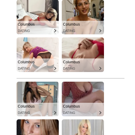
Columbus
Columbus
DATING
DATING
Columbus
Columbus
DATING
DATING
Columbus
Columbus
DATING
DATING