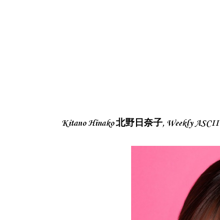
Kitano Hinako 北野日奈子, Weekly ASC