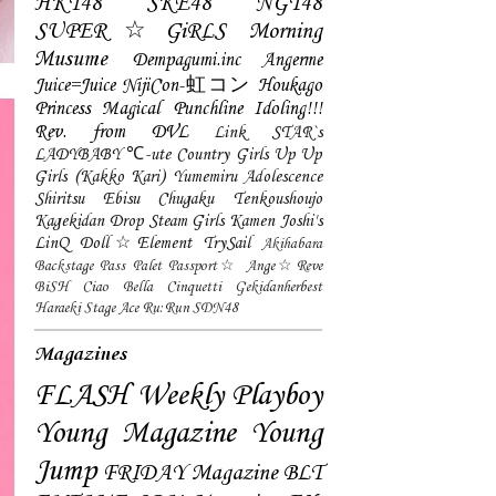
HKT48
SKE48
NGT48
SUPER☆GiRLS
Morning
Musume
Dempagumi.inc
Angerme
Juice=Juice
NijiCon-虹コン
Houkago
Princess
Magical Punchline
Idoling!!!
Rev. from DVL
Link STAR`s
LADYBABY
℃-ute
Country Girls
Up Up
Girls (Kakko Kari)
Yumemiru Adolescence
Shiritsu Ebisu Chugaku
Tenkoushoujo
Kagekidan
Drop
Steam Girls
Kamen Joshi's
LinQ
Doll☆Element
TrySail
Akihabara
Backstage Pass
Palet
Passport☆
Ange☆Reve
BiSH
Ciao Bella Cinquetti
Gekidanherbest
Haraeki Stage Ace
Ru:Run
SDN48
Magazines
FLASH
Weekly Playboy
Young Magazine
Young
Jump
FRIDAY Magazine
BLT