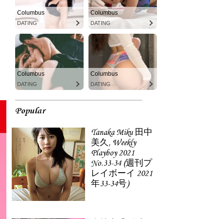
Columbus
Columbus
DATING
DATING
Columbus
Columbus
DATING
DATING
Popular
Tanaka Miku 田中
美久, Weekly
Playboy 2021
No.33-34 (週刊プ
レイボーイ 2021
年33-34号)