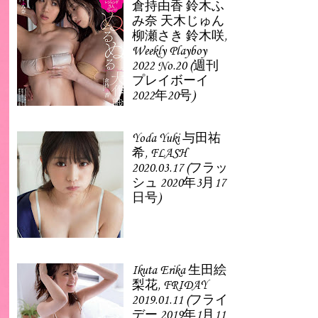
倉持由香 鈴木ふ
み奈 天木じゅん
柳瀬さき 鈴木咲,
Weekly Playboy
2022 No.20 (週刊
プレイボーイ
2022年20号)
Yoda Yuki 与田祐
希, FLASH
2020.03.17 (フラッ
シュ 2020年3月17
日号)
Ikuta Erika 生田絵
梨花, FRIDAY
2019.01.11 (フライ
デー 2019年1月11