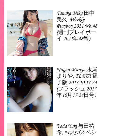
Tanaka Miku 田中
美久, Weekly
Playboy 2021 No.48
(週刊プレイボー
イ 2021年48号)
Nagao Mariya 永尾
まりや, FLASH 電
子版 2017.10.17-24
(フラッシュ 2017
年10月17-24日号)
Yoda Yuki 与田祐
希, FLASHスペシ