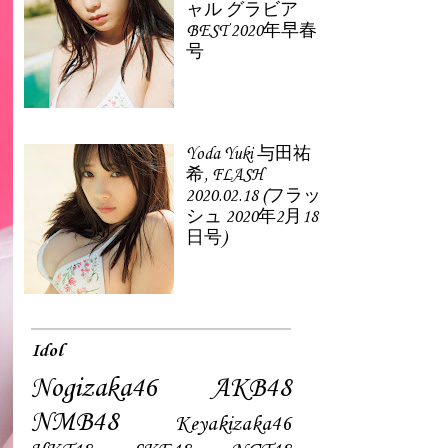
ャル グラビア
BEST 2020年早春
号
Yoda Yuki 与田祐
希, FLASH
2020.02.18 (フラッ
シュ 2020年2月18
日号)
Idol
Nogizaka46
AKB48
NMB48
Keyakizaka46