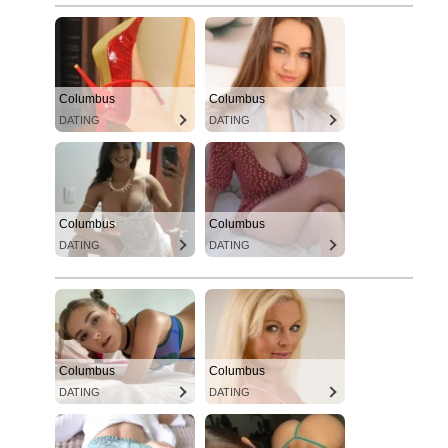
Columbus
Columbus
DATING
DATING
Columbus
Columbus
DATING
DATING
Columbus
Columbus
DATING
DATING