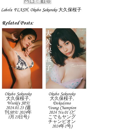
Labels:
FLASH
,
Okubo Sakurako 大久保桜子
Related Posts:
Okubo Sakurako
Okubo Sakurako
大久保桜子,
大久保桜子,
Weekly SPA!
Dokodemo
2024.01.23 (週
Young Champion
刊SPA! 2024年
2024 No.01 (ど
1月23日号)
こでもヤング
チャンピオン
2024年1号)