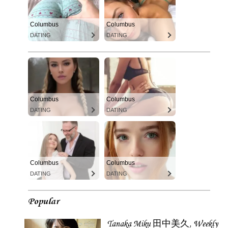
Columbus
Columbus
DATING
DATING
Columbus
Columbus
DATING
DATING
Columbus
Columbus
DATING
DATING
Popular
Tanaka Miku 田中美久, Weekly