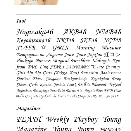
Idol
Nogizaka46
AKB48
NMB48
Keyakizaka46
HKT48
SKE48
NGT48
SUPER☆GiRLS
Morning Musume
Dempagumi.inc
Angerme
Juice=Juice
NijiCon-虹コン
Houkago Princess
Magical Punchline
Idoling!!!
Rev.
from DVL
Link STAR`s
LADYBABY
℃-ute
Country
Girls
Up Up Girls (Kakko Kari)
Yumemiru Adolescence
Shiritsu Ebisu Chugaku
Tenkoushoujo Kagekidan
Drop
Steam Girls
Kamen Joshi's
LinQ
Doll☆Element
TrySail
Akihabara Backstage Pass
Palet
Passport☆
Ange☆Reve
BiSH
Ciao
Bella Cinquetti
Gekidanherbest
Haraeki Stage Ace
Ru:Run
SDN48
Magazines
FLASH
Weekly Playboy
Young
Magazine
Young Jump
FRIDAY