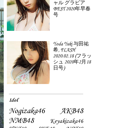
ャル グラビア
BEST 2020年早春
号
Yoda Yuki 与田祐
希, FLASH
2020.02.18 (フラッ
シュ 2020年2月18
日号)
Idol
Nogizaka46
AKB48
NMB48
Keyakizaka46