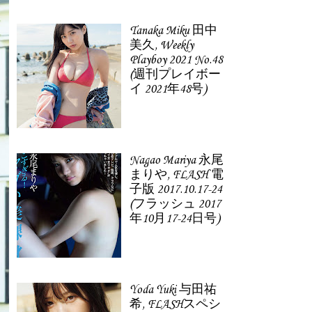
Tanaka Miku 田中
美久, Weekly
Playboy 2021 No.48
(週刊プレイボー
イ 2021年48号)
Nagao Mariya 永尾
まりや, FLASH 電
子版 2017.10.17-24
(フラッシュ 2017
年10月17-24日号)
Yoda Yuki 与田祐
希, FLASHスペシ