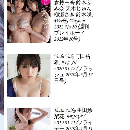
倉持由香 鈴木ふ
み奈 天木じゅん
柳瀬さき 鈴木咲,
Weekly Playboy
2022 No.20 (週刊
プレイボーイ
2022年20号)
Yoda Yuki 与田祐
希, FLASH
2020.03.17 (フラッ
シュ 2020年3月17
日号)
Ikuta Erika 生田絵
梨花, FRIDAY
2019.01.11 (フライ
デー 2019年1月11