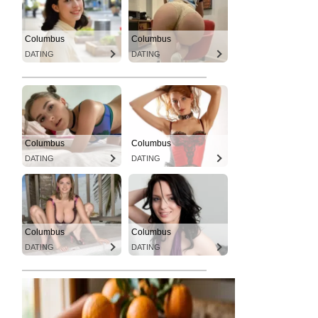
Columbus
Columbus
DATING
DATING
Columbus
Columbus
DATING
DATING
Columbus
Columbus
DATING
DATING