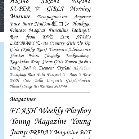
HKT48
SKE48
NGT48
SUPER☆GiRLS
Morning
Musume
Dempagumi.inc
Angerme
Juice=Juice
NijiCon-虹コン
Houkago
Princess
Magical Punchline
Idoling!!!
Rev. from DVL
Link STAR`s
LADYBABY
℃-ute
Country Girls
Up Up
Girls (Kakko Kari)
Yumemiru Adolescence
Shiritsu Ebisu Chugaku
Tenkoushoujo
Kagekidan
Drop
Steam Girls
Kamen Joshi's
LinQ
Doll☆Element
TrySail
Akihabara
Backstage Pass
Palet
Passport☆
Ange☆Reve
BiSH
Ciao Bella Cinquetti
Gekidanherbest
Haraeki Stage Ace
Ru:Run
SDN48
Magazines
FLASH
Weekly Playboy
Young Magazine
Young
Jump
FRIDAY Magazine
BLT