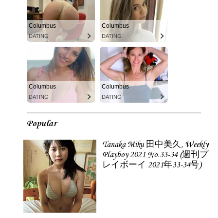
Columbus
Columbus
DATING
DATING
Columbus
Columbus
DATING
DATING
Popular
Tanaka Miku 田中美久, Weekly
Playboy 2021 No.33-34 (週刊プ
レイボーイ 2021年33-34号)