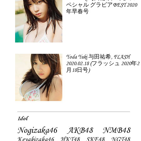
ペシャル グラビアBEST 2020
年早春号
Yoda Yuki 与田祐希, FLASH
2020.02.18 (フラッシュ 2020年2
月18日号)
Idol
Nogizaka46
AKB48
NMB48
Keyakizaka46
HKT48
SKE48
NGT48