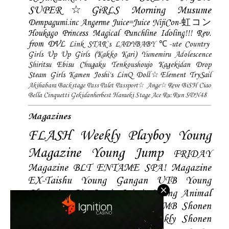
SUPER☆GiRLS
Morning Musume
Dempagumi.inc
Angerme
Juice=Juice
NijiCon-虹コン
Houkago Princess
Magical Punchline
Idoling!!!
Rev.
from DVL
Link STAR`s
LADYBABY
℃-ute
Country
Girls
Up Up Girls (Kakko Kari)
Yumemiru Adolescence
Shiritsu Ebisu Chugaku
Tenkoushoujo Kagekidan
Drop
Steam Girls
Kamen Joshi's
LinQ
Doll☆Element
TrySail
Akihabara Backstage Pass
Palet
Passport☆
Ange☆Reve
BiSH
Ciao
Bella Cinquetti
Gekidanherbest
Haraeki Stage Ace
Ru:Run
SDN48
Magazines
FLASH
Weekly Playboy
Young
Magazine
Young Jump
FRIDAY
Magazine
BLT
ENTAME
SPA! Magazine
EX-Taishu
Young Gangan
UTB
Young
Champion
Big Comic Spirtis
Young Animal
Shonen Magazine
BUBKA
BOMB
Shonen
Champion
Manga Action
Weekly Shonen