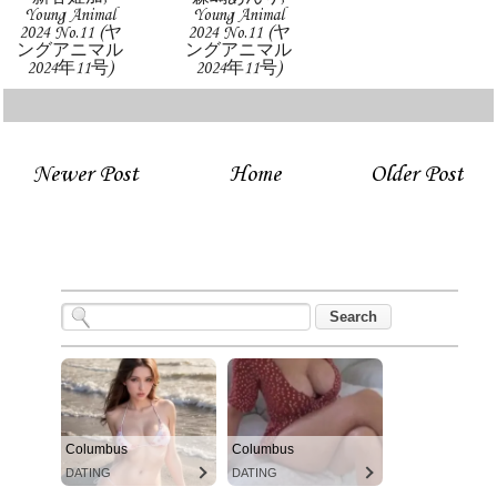
Young Animal
Young Animal
2024 No.11 (ヤ
2024 No.11 (ヤ
ングアニマル
ングアニマル
2024年11号)
2024年11号)
Newer Post
Home
Older Post
Columbus
Columbus
DATING
DATING