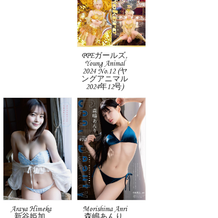
PPEガールズ,
Young Animal
2024 No.12 (ヤ
ングアニマル
2024年12号)
Araya Himeka
Morishima Anri
新谷姫加,
森嶋あんり,