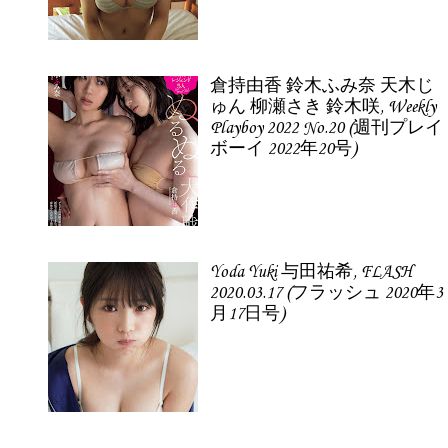
倉持由香 鈴木ふみ奈 天木じ
ゅん 柳瀬さき 鈴木咲, Weekly
Playboy 2022 No.20 (週刊プレイ
ボーイ 2022年20号)
Yoda Yuki 与田祐希, FLASH
2020.03.17 (フラッシュ 2020年3
月17日号)