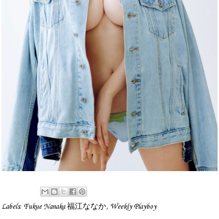
Labels:
Fukue Nanaka 福江ななか
,
Weekly Playboy