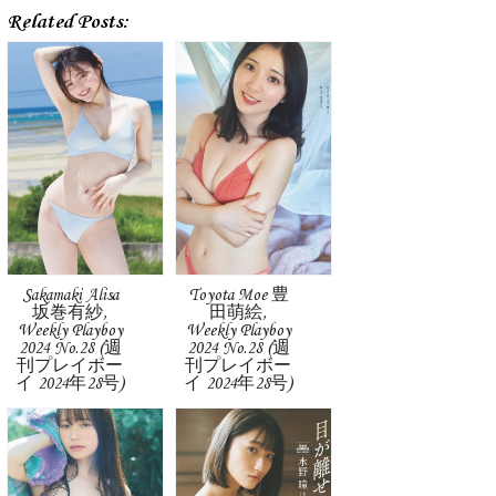
Related Posts:
Sakamaki Alisa
Toyota Moe 豊
坂巻有紗,
田萌絵,
Weekly Playboy
Weekly Playboy
2024 No.28 (週
2024 No.28 (週
刊プレイボー
刊プレイボー
イ 2024年28号)
イ 2024年28号)