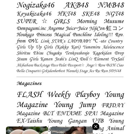
Nogizaka46
AKB48
NMB48
Keyakizaka46
HKT48
SKE48
NGT48
SUPER☆GiRLS
Morning Musume
Dempagumi.inc
Angerme
Juice=Juice
NijiCon-虹コン
Houkago Princess
Magical Punchline
Idoling!!!
Rev.
from DVL
Link STAR`s
LADYBABY
℃-ute
Country
Girls
Up Up Girls (Kakko Kari)
Yumemiru Adolescence
Shiritsu Ebisu Chugaku
Tenkoushoujo Kagekidan
Drop
Steam Girls
Kamen Joshi's
LinQ
Doll☆Element
TrySail
Akihabara Backstage Pass
Palet
Passport☆
Ange☆Reve
BiSH
Ciao
Bella Cinquetti
Gekidanherbest
Haraeki Stage Ace
Ru:Run
SDN48
Magazines
FLASH
Weekly Playboy
Young
Magazine
Young Jump
FRIDAY
Magazine
BLT
ENTAME
SPA! Magazine
EX-Taishu
Young Gangan
UTB
Young
Champion
Big Comic Spirtis
Young Animal