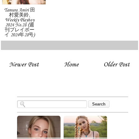
Tamura Amiri 田
村愛美鈴,
Weekly Playboy
2024 No.28 (週
刊プレイボー
イ 2024年28号)
Newer Post
Home
Older Post