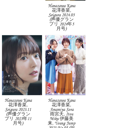
Hanazawa Kana
花澤香菜,
Seigura 2024.05
(声優グラン
プリ 2024年5
月号)
Hanazawa Kana
Hanazawa Kana
花澤香菜,
花澤香菜,
Seigura 2023.11
Amamiya Sora
(声優グラン
雨宮天, Itou
プリ 2023年11
Miku 伊藤美
月号)
来, Young Jump