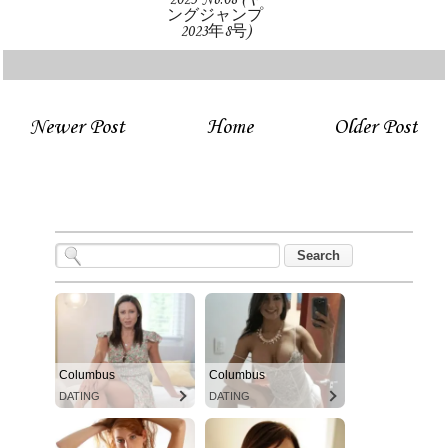
2023 No.08 (ヤ
ングジャンプ
2023年8号)
Newer Post
Home
Older Post
Columbus
Columbus
DATING
DATING