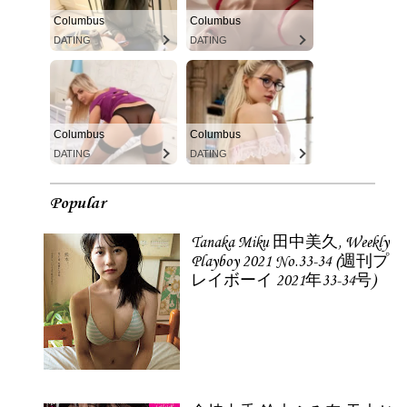
Columbus
Columbus
DATING
DATING
Columbus
Columbus
DATING
DATING
Popular
Tanaka Miku 田中美久, Weekly
Playboy 2021 No.33-34 (週刊プ
レイボーイ 2021年33-34号)