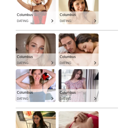
Columbus
Columbus
DATING
DATING
Columbus
Columbus
DATING
DATING
Columbus
Columbus
DATING
DATING