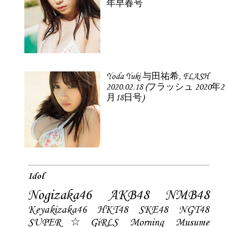
年早春号
Yoda Yuki 与田祐希, FLASH
2020.02.18 (フラッシュ 2020年2
月18日号)
Idol
Nogizaka46
AKB48
NMB48
Keyakizaka46
HKT48
SKE48
NGT48
SUPER☆GiRLS
Morning Musume