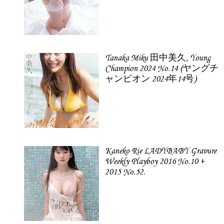
Tanaka Miku 田中美久, Young
Champion 2024 No.14 (ヤングチ
ャンピオン 2024年14号)
Kaneko Rie LADYBABY Gravure
Weekly Playboy 2016 No.10 +
2015 No.52.