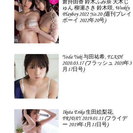
倉持由香 鈴木ふみ奈 天木じ
ゅん 柳瀬さき 鈴木咲, Weekly
Playboy 2022 No.20 (週刊プレイ
ボーイ 2022年20号)
Yoda Yuki 与田祐希, FLASH
2020.03.17 (フラッシュ 2020年3
月17日号)
Ikuta Erika 生田絵梨花,
FRIDAY 2019.01.11 (フライデ
ー 2019年1月11日号)