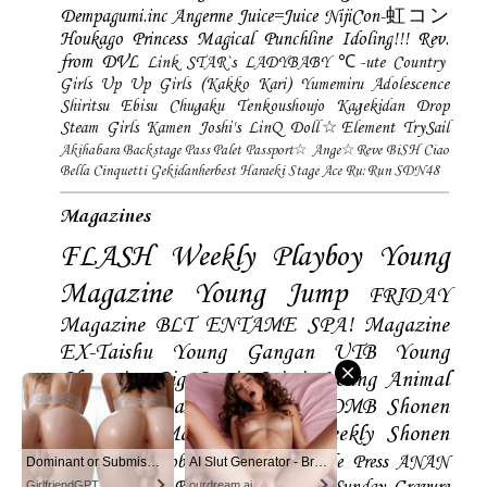
Dempagumi.inc
Angerme
Juice=Juice
NijiCon-虹コン
Houkago Princess
Magical Punchline
Idoling!!!
Rev.
from DVL
Link STAR`s
LADYBABY
℃-ute
Country
Girls
Up Up Girls (Kakko Kari)
Yumemiru Adolescence
Shiritsu Ebisu Chugaku
Tenkoushoujo Kagekidan
Drop
Steam Girls
Kamen Joshi's
LinQ
Doll☆Element
TrySail
Akihabara Backstage Pass
Palet
Passport☆
Ange☆Reve
BiSH
Ciao
Bella Cinquetti
Gekidanherbest
Haraeki Stage Ace
Ru:Run
SDN48
Magazines
FLASH
Weekly Playboy
Young
Magazine
Young Jump
FRIDAY
Magazine
BLT
ENTAME
SPA! Magazine
EX-Taishu
Young Gangan
UTB
Young
Champion
Big Comic Spirtis
Young Animal
Shonen Magazine
BUBKA
BOMB
Shonen
Champion
Manga Action
Weekly Shonen
Sunday
Photobooks
BRODY
Hustle Press
ANAN
Dominant or Submissive? Cold or Wild?
AI Slut Generator - Bring your Fantasies to life 🔥
GirlfriendGPT
ourdream.ai