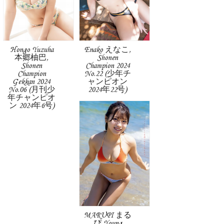
Hongo Yuzuha
Enako えなこ,
本郷柚巴,
Shonen
Shonen
Champion 2024
Champion
No.22 (少年チ
Gekkan 2024
ャンピオン
No.06 (月刊少
2024年22号)
年チャンピオ
ン 2024年6号)
MARUPI まる
ぴ,Young