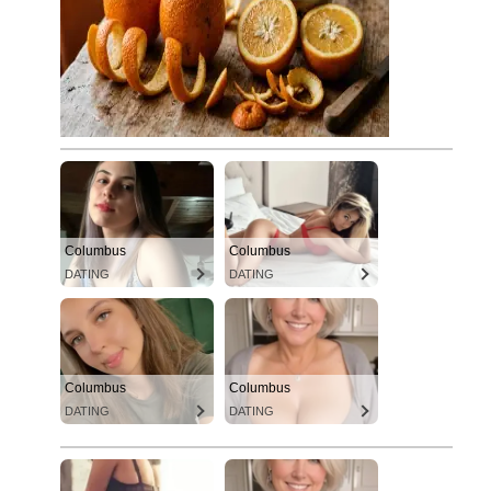
Columbus
Columbus
DATING
DATING
Columbus
Columbus
DATING
DATING