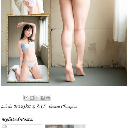
Labels:
MARUPI まるぴ
,
Shonen Champion
Related Posts: