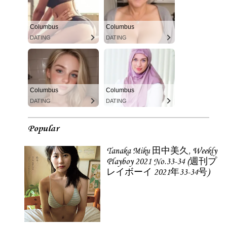
Columbus
Columbus
DATING
DATING
Columbus
Columbus
DATING
DATING
Popular
Tanaka Miku 田中美久, Weekly
Playboy 2021 No.33-34 (週刊プ
レイボーイ 2021年33-34号)