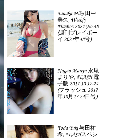
Tanaka Miku 田中
美久, Weekly
Playboy 2021 No.48
(週刊プレイボー
イ 2021年48号)
Nagao Mariya 永尾
まりや, FLASH 電
子版 2017.10.17-24
(フラッシュ 2017
年10月17-24日号)
Yoda Yuki 与田祐
希, FLASHスペシ