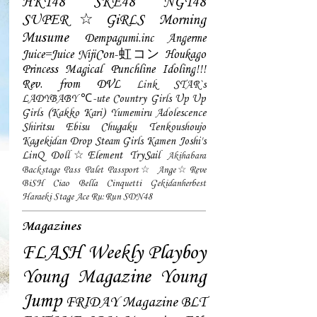
HKT48
SKE48
NGT48
SUPER☆GiRLS
Morning
Musume
Dempagumi.inc
Angerme
Juice=Juice
NijiCon-虹コン
Houkago
Princess
Magical Punchline
Idoling!!!
Rev. from DVL
Link STAR`s
LADYBABY
℃-ute
Country Girls
Up Up
Girls (Kakko Kari)
Yumemiru Adolescence
Shiritsu Ebisu Chugaku
Tenkoushoujo
Kagekidan
Drop
Steam Girls
Kamen Joshi's
LinQ
Doll☆Element
TrySail
Akihabara
Backstage Pass
Palet
Passport☆
Ange☆Reve
BiSH
Ciao Bella Cinquetti
Gekidanherbest
Haraeki Stage Ace
Ru:Run
SDN48
Magazines
FLASH
Weekly Playboy
Young Magazine
Young
Jump
FRIDAY Magazine
BLT