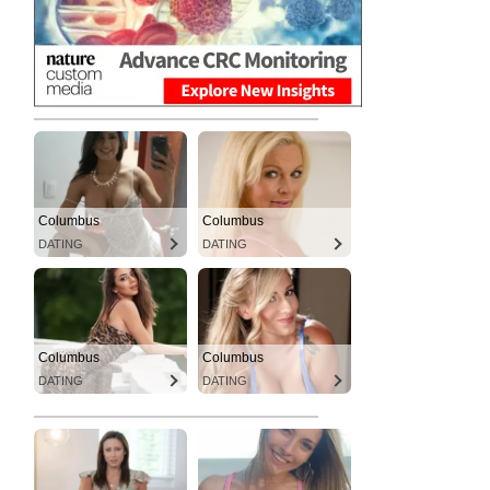
Columbus
Columbus
DATING
DATING
Columbus
Columbus
DATING
DATING