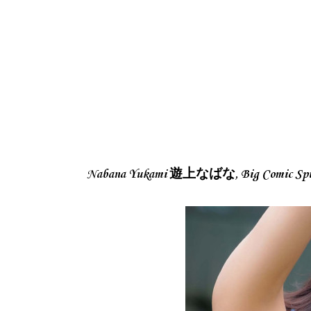
Nabana Yukami 遊上なばな, Big Comic