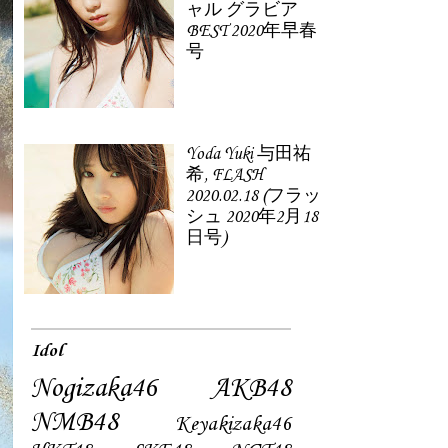
ャル グラビア
BEST 2020年早春
号
Yoda Yuki 与田祐
希, FLASH
2020.02.18 (フラッ
シュ 2020年2月18
日号)
Idol
Nogizaka46
AKB48
NMB48
Keyakizaka46