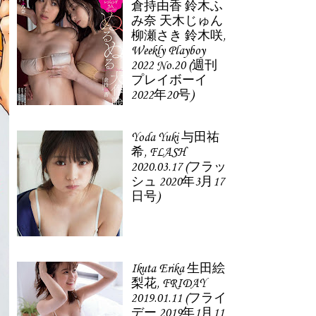
倉持由香 鈴木ふ
み奈 天木じゅん
柳瀬さき 鈴木咲,
Weekly Playboy
2022 No.20 (週刊
プレイボーイ
2022年20号)
Yoda Yuki 与田祐
希, FLASH
2020.03.17 (フラッ
シュ 2020年3月17
日号)
Ikuta Erika 生田絵
梨花, FRIDAY
2019.01.11 (フライ
デー 2019年1月11