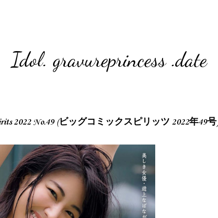
Idol. gravureprincess .date
 Spirits 2022 No.49 (ビッグコミックスピリッツ 2022年49号