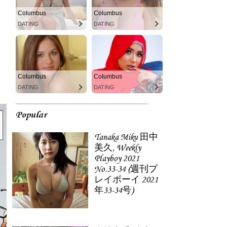
Columbus
Columbus
DATING
DATING
Columbus
Columbus
DATING
DATING
Popular
Tanaka Miku 田中
美久, Weekly
Playboy 2021
No.33-34 (週刊プ
レイボーイ 2021
年33-34号)