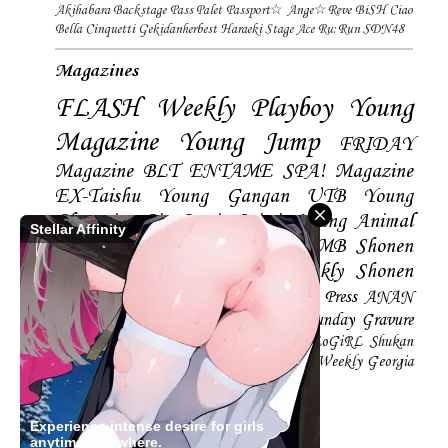
Akihabara Backstage Pass
Palet
Passport☆
Ange☆Reve
BiSH
Ciao
Bella Cinquetti
Gekidanherbest
Haraeki Stage Ace
Ru:Run
SDN48
Magazines
FLASH
Weekly Playboy
Young
Magazine
Young Jump
FRIDAY
Magazine
BLT
ENTAME
SPA! Magazine
EX-Taishu
Young Gangan
UTB
Young
Champion
Big Comic Spirtis
Young Animal
Stellar Affinity
Shonen Magazine
BUBKA
BOMB
Shonen
Champion
Manga Action
Weekly Shonen
Sunday
Photobooks
BRODY
Hustle Press
ANAN
Magazine
SMART Magazine
Young Sunday
Gravure
The Television
CD&DL My Girl
Daily LoGiRL
Shukan
Taishu
Girls! Magazine
Soccer Game King
Weekly Georgia
Sunday Magazine
Mery Magazine
Experience intense desire for girls
anytime, anywhere.