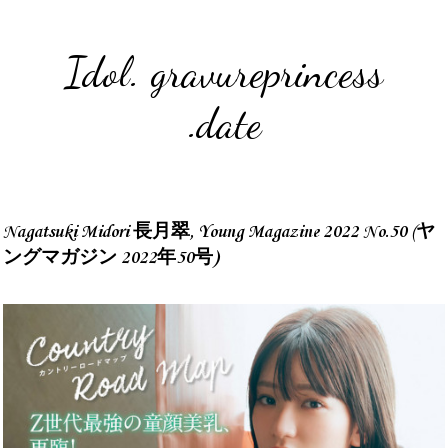
Idol. gravureprincess
.date
Nagatsuki Midori 長月翠, Young Magazine 2022 No.50 (ヤ
ングマガジン 2022年50号)