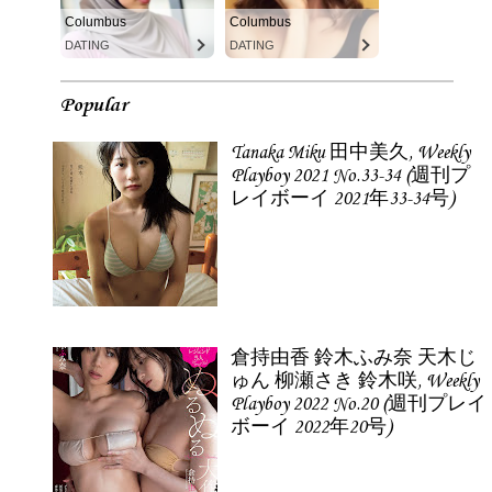
Columbus
Columbus
DATING
DATING
Popular
Tanaka Miku 田中美久, Weekly
Playboy 2021 No.33-34 (週刊プ
レイボーイ 2021年33-34号)
倉持由香 鈴木ふみ奈 天木じ
ゅん 柳瀬さき 鈴木咲, Weekly
Playboy 2022 No.20 (週刊プレイ
ボーイ 2022年20号)