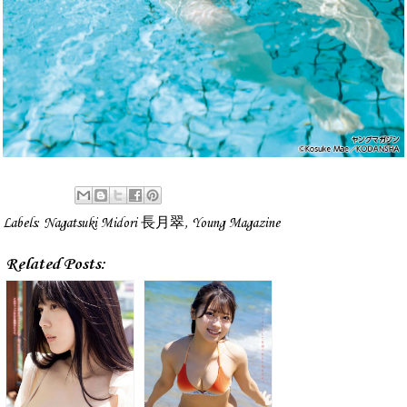
Labels:
Nagatsuki Midori 長月翠
,
Young Magazine
Related Posts: