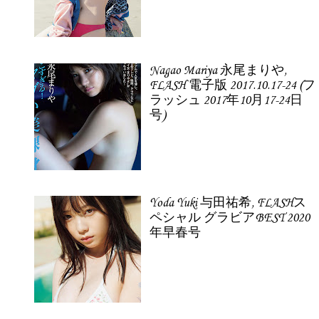
Nagao Mariya 永尾まりや,
FLASH 電子版 2017.10.17-24 (フ
ラッシュ 2017年10月17-24日
号)
Yoda Yuki 与田祐希, FLASHス
ペシャル グラビアBEST 2020
年早春号