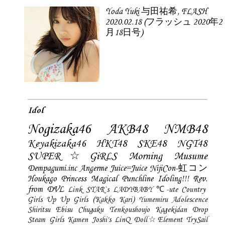
Yoda Yuki 与田祐希, FLASH
2020.02.18 (フラッシュ 2020年2
月18日号)
Idol
Nogizaka46
AKB48
NMB48
Keyakizaka46
HKT48
SKE48
NGT48
SUPER☆GiRLS
Morning Musume
Dempagumi.inc
Angerme
Juice=Juice
NijiCon-虹コン
Houkago Princess
Magical Punchline
Idoling!!!
Rev.
from DVL
Link STAR`s
LADYBABY
℃-ute
Country
Girls
Up Up Girls (Kakko Kari)
Yumemiru Adolescence
Shiritsu Ebisu Chugaku
Tenkoushoujo Kagekidan
Drop
Steam Girls
Kamen Joshi's
LinQ
Doll☆Element
TrySail