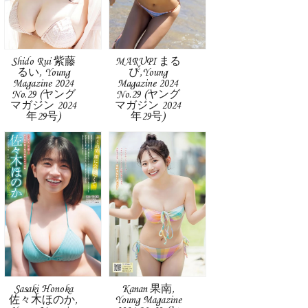
Shido Rui 紫藤
MARUPI まる
るい, Young
ぴ,Young
Magazine 2024
Magazine 2024
No.29 (ヤング
No.29 (ヤング
マガジン 2024
マガジン 2024
年29号)
年29号)
Sasaki Honoka
Kanan 果南,
佐々木ほのか,
Young Magazine