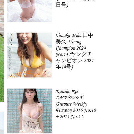
日号)
Tanaka Miku 田中
美久, Young
Champion 2024
No.14 (ヤングチ
ャンピオン 2024
年14号)
Kaneko Rie
LADYBABY
Gravure Weekly
Playboy 2016 No.10
+ 2015 No.52.