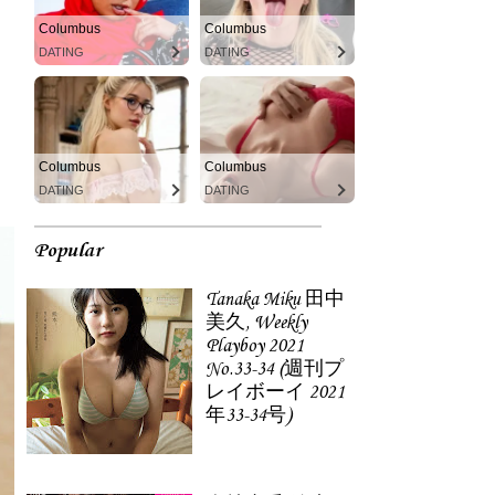
Columbus
Columbus
DATING
DATING
Columbus
Columbus
DATING
DATING
Popular
Tanaka Miku 田中
美久, Weekly
Playboy 2021
No.33-34 (週刊プ
レイボーイ 2021
年33-34号)