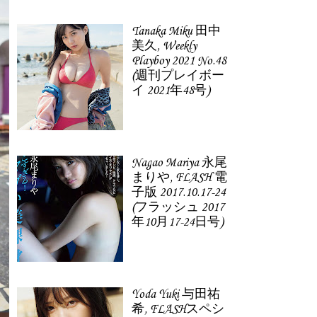
Tanaka Miku 田中
美久, Weekly
Playboy 2021 No.48
(週刊プレイボー
イ 2021年48号)
Nagao Mariya 永尾
まりや, FLASH 電
子版 2017.10.17-24
(フラッシュ 2017
年10月17-24日号)
Yoda Yuki 与田祐
希, FLASHスペシ