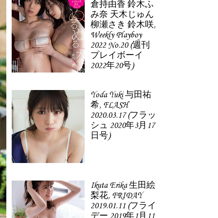
倉持由香 鈴木ふ
み奈 天木じゅん
柳瀬さき 鈴木咲,
Weekly Playboy
2022 No.20 (週刊
プレイボーイ
2022年20号)
Yoda Yuki 与田祐
希, FLASH
2020.03.17 (フラッ
シュ 2020年3月17
日号)
Ikuta Erika 生田絵
梨花, FRIDAY
2019.01.11 (フライ
デー 2019年1月11