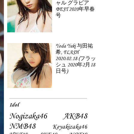
ャル グラビア
BEST 2020年早春
号
Yoda Yuki 与田祐
希, FLASH
2020.02.18 (フラッ
シュ 2020年2月18
日号)
Idol
Nogizaka46
AKB48
NMB48
Keyakizaka46