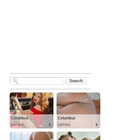
Columbus
Columbus
DATING
DATING