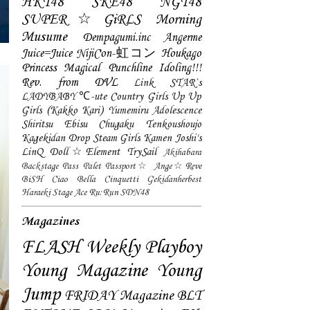
HKT48
SKE48
NGT48
SUPER☆GiRLS
Morning
Musume
Dempagumi.inc
Angerme
Juice=Juice
NijiCon-虹コン
Houkago
Princess
Magical Punchline
Idoling!!!
Rev. from DVL
Link STAR`s
LADYBABY
℃-ute
Country Girls
Up Up
Girls (Kakko Kari)
Yumemiru Adolescence
Shiritsu Ebisu Chugaku
Tenkoushoujo
Kagekidan
Drop
Steam Girls
Kamen Joshi's
LinQ
Doll☆Element
TrySail
Akihabara
Backstage Pass
Palet
Passport☆
Ange☆Reve
BiSH
Ciao Bella Cinquetti
Gekidanherbest
Haraeki Stage Ace
Ru:Run
SDN48
Magazines
FLASH
Weekly Playboy
Young Magazine
Young
Jump
FRIDAY Magazine
BLT