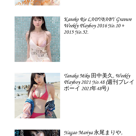
Kaneko Rie LADYBABY Gravure
Weekly Playboy 2016 No.10 +
2015 No.52.
Tanaka Miku 田中美久, Weekly
Playboy 2021 No.48 (週刊プレイ
ボーイ 2021年48号)
Nagao Mariya 永尾まりや,