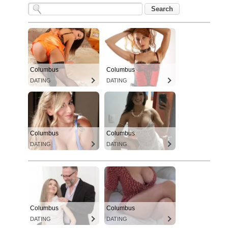
Columbus
Columbus
DATING
DATING
Columbus
Columbus
DATING
DATING
Columbus
Columbus
DATING
DATING