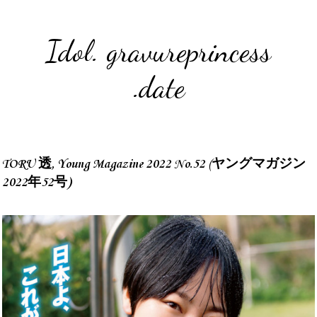
Idol. gravureprincess
.date
TORU 透, Young Magazine 2022 No.52 (ヤングマガジン
2022年52号)