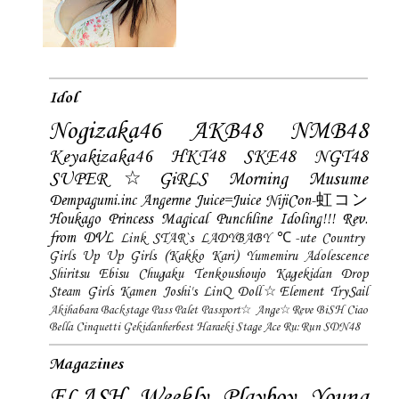
Idol
Nogizaka46
AKB48
NMB48
Keyakizaka46
HKT48
SKE48
NGT48
SUPER☆GiRLS
Morning Musume
Dempagumi.inc
Angerme
Juice=Juice
NijiCon-虹コン
Houkago Princess
Magical Punchline
Idoling!!!
Rev.
from DVL
Link STAR`s
LADYBABY
℃-ute
Country
Girls
Up Up Girls (Kakko Kari)
Yumemiru Adolescence
Shiritsu Ebisu Chugaku
Tenkoushoujo Kagekidan
Drop
Steam Girls
Kamen Joshi's
LinQ
Doll☆Element
TrySail
Akihabara Backstage Pass
Palet
Passport☆
Ange☆Reve
BiSH
Ciao
Bella Cinquetti
Gekidanherbest
Haraeki Stage Ace
Ru:Run
SDN48
Magazines
FLASH
Weekly Playboy
Young