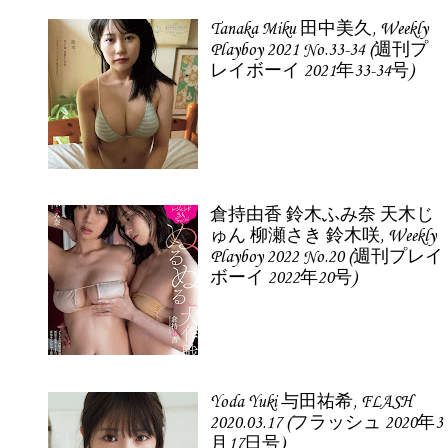
Tanaka Miku 田中美久, Weekly
Playboy 2021 No.33-34 (週刊プ
レイボーイ 2021年33-34号)
倉持由香 鈴木ふみ奈 天木じ
ゅん 柳瀬さき 鈴木咲, Weekly
Playboy 2022 No.20 (週刊プレイ
ボーイ 2022年20号)
Yoda Yuki 与田祐希, FLASH
2020.03.17 (フラッシュ 2020年3
月17日号)