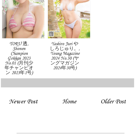
TORU 透,
Yashiro Juri や
Shonen
しろじゅり。,
Champion
Young Magazine
Gekkan 2023
2024 No.30 (ヤ
No.01 (月刊少
ングマガジン
年チャンピオ
2024年30号)
ン 2023年1号)
Newer Post
Home
Older Post