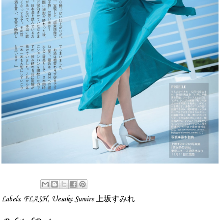
Labels:
FLASH
,
Uesaka Sumire 上坂すみれ