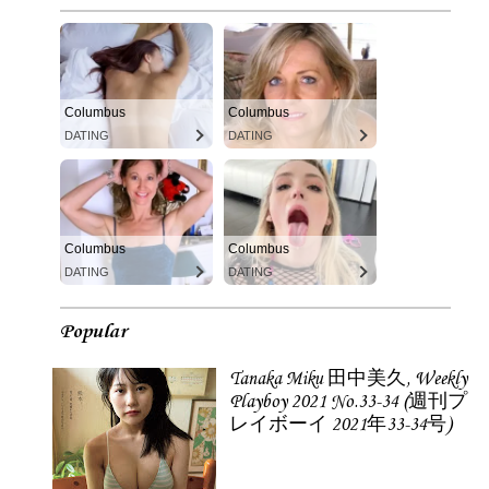
Columbus
Columbus
DATING
DATING
Columbus
Columbus
DATING
DATING
Popular
Tanaka Miku 田中美久, Weekly
Playboy 2021 No.33-34 (週刊プ
レイボーイ 2021年33-34号)