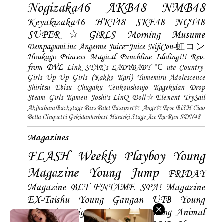
Nogizaka46
AKB48
NMB48
Keyakizaka46
HKT48
SKE48
NGT48
SUPER☆GiRLS
Morning Musume
Dempagumi.inc
Angerme
Juice=Juice
NijiCon-虹コン
Houkago Princess
Magical Punchline
Idoling!!!
Rev.
from DVL
Link STAR`s
LADYBABY
℃-ute
Country
Girls
Up Up Girls (Kakko Kari)
Yumemiru Adolescence
Shiritsu Ebisu Chugaku
Tenkoushoujo Kagekidan
Drop
Steam Girls
Kamen Joshi's
LinQ
Doll☆Element
TrySail
Akihabara Backstage Pass
Palet
Passport☆
Ange☆Reve
BiSH
Ciao
Bella Cinquetti
Gekidanherbest
Haraeki Stage Ace
Ru:Run
SDN48
Magazines
FLASH
Weekly Playboy
Young
Magazine
Young Jump
FRIDAY
Magazine
BLT
ENTAME
SPA! Magazine
EX-Taishu
Young Gangan
UTB
Young
Champion
Big Comic Spirtis
Young Animal