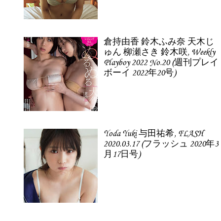
倉持由香 鈴木ふみ奈 天木じ
ゅん 柳瀬さき 鈴木咲, Weekly
Playboy 2022 No.20 (週刊プレイ
ボーイ 2022年20号)
Yoda Yuki 与田祐希, FLASH
2020.03.17 (フラッシュ 2020年3
月17日号)