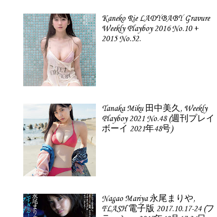
Kaneko Rie LADYBABY Gravure
Weekly Playboy 2016 No.10 +
2015 No.52.
Tanaka Miku 田中美久, Weekly
Playboy 2021 No.48 (週刊プレイ
ボーイ 2021年48号)
Nagao Mariya 永尾まりや,
FLASH 電子版 2017.10.17-24 (フ