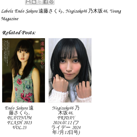
Labels:
Endo Sakura 遠藤さくら
,
Nogizaka46 乃木坂46
,
Young
Magazine
Related Posts:
Endo Sakura 遠
Nogizaka46 乃
藤さくら,
木坂46,
PLATINUM
FRIDAY
FLASH 2023
2024.07.12 (フ
VOL.23
ライデー 2024
年7月12日号)