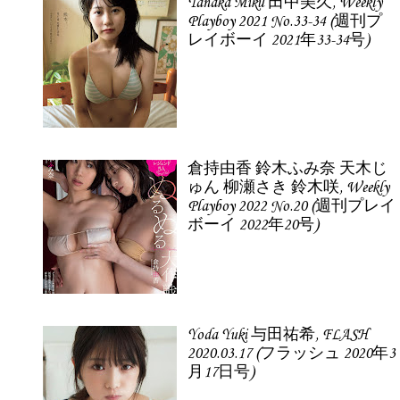
Tanaka Miku 田中美久, Weekly
Playboy 2021 No.33-34 (週刊プ
レイボーイ 2021年33-34号)
倉持由香 鈴木ふみ奈 天木じ
ゅん 柳瀬さき 鈴木咲, Weekly
Playboy 2022 No.20 (週刊プレイ
ボーイ 2022年20号)
Yoda Yuki 与田祐希, FLASH
2020.03.17 (フラッシュ 2020年3
月17日号)