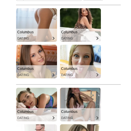
Columbus
Columbus
DATING
DATING
Columbus
Columbus
DATING
DATING
Columbus
Columbus
DATING
DATING