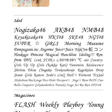
Idol
Nogizaka46
AKB48
NMB48
Keyakizaka46
HKT48
SKE48
NGT48
SUPER☆GiRLS
Morning Musume
Dempagumi.inc
Angerme
Juice=Juice
NijiCon-虹コン
Houkago Princess
Magical Punchline
Idoling!!!
Rev.
from DVL
Link STAR`s
LADYBABY
℃-ute
Country
Girls
Up Up Girls (Kakko Kari)
Yumemiru Adolescence
Shiritsu Ebisu Chugaku
Tenkoushoujo Kagekidan
Drop
Steam Girls
Kamen Joshi's
LinQ
Doll☆Element
TrySail
Akihabara Backstage Pass
Palet
Passport☆
Ange☆Reve
BiSH
Ciao
Bella Cinquetti
Gekidanherbest
Haraeki Stage Ace
Ru:Run
SDN48
Magazines
FLASH
Weekly Playboy
Young