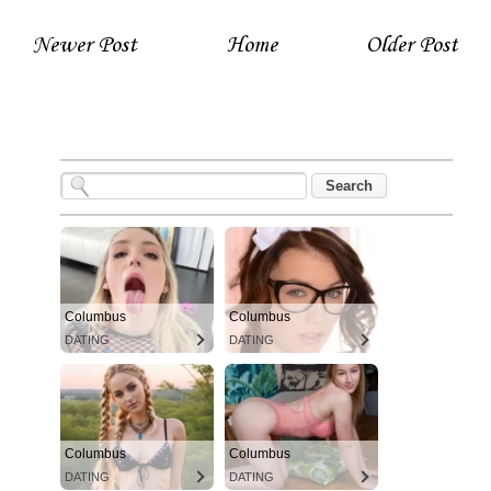
Newer Post
Home
Older Post
Columbus
Columbus
DATING
DATING
Columbus
Columbus
DATING
DATING