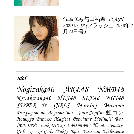
Yoda Yuki 与田祐希, FLASH
2020.02.18 (フラッシュ 2020年2
月18日号)
Idol
Nogizaka46
AKB48
NMB48
Keyakizaka46
HKT48
SKE48
NGT48
SUPER☆GiRLS
Morning Musume
Dempagumi.inc
Angerme
Juice=Juice
NijiCon-虹コン
Houkago Princess
Magical Punchline
Idoling!!!
Rev.
from DVL
Link STAR`s
LADYBABY
℃-ute
Country
Girls
Up Up Girls (Kakko Kari)
Yumemiru Adolescence