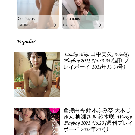
Columbus
Columbus
DATING
DATING
Popular
Tanaka Miku 田中美久, Weekly
Playboy 2021 No.33-34 (週刊プ
レイボーイ 2021年33-34号)
倉持由香 鈴木ふみ奈 天木じ
ゅん 柳瀬さき 鈴木咲, Weekly
Playboy 2022 No.20 (週刊プレイ
ボーイ 2022年20号)