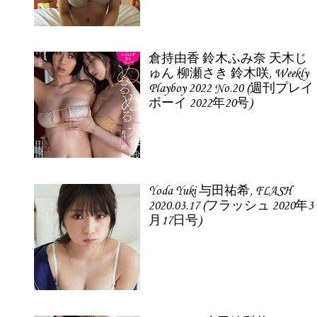
倉持由香 鈴木ふみ奈 天木じ
ゅん 柳瀬さき 鈴木咲, Weekly
Playboy 2022 No.20 (週刊プレイ
ボーイ 2022年20号)
Yoda Yuki 与田祐希, FLASH
2020.03.17 (フラッシュ 2020年3
月17日号)