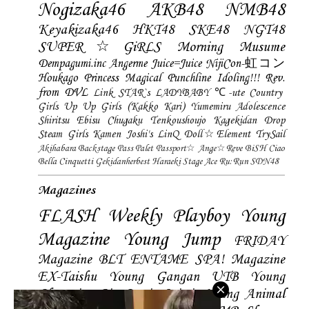
Nogizaka46
AKB48
NMB48
Keyakizaka46
HKT48
SKE48
NGT48
SUPER☆GiRLS
Morning Musume
Dempagumi.inc
Angerme
Juice=Juice
NijiCon-虹コン
Houkago Princess
Magical Punchline
Idoling!!!
Rev.
from DVL
Link STAR`s
LADYBABY
℃-ute
Country
Girls
Up Up Girls (Kakko Kari)
Yumemiru Adolescence
Shiritsu Ebisu Chugaku
Tenkoushoujo Kagekidan
Drop
Steam Girls
Kamen Joshi's
LinQ
Doll☆Element
TrySail
Akihabara Backstage Pass
Palet
Passport☆
Ange☆Reve
BiSH
Ciao
Bella Cinquetti
Gekidanherbest
Haraeki Stage Ace
Ru:Run
SDN48
Magazines
FLASH
Weekly Playboy
Young
Magazine
Young Jump
FRIDAY
Magazine
BLT
ENTAME
SPA! Magazine
EX-Taishu
Young Gangan
UTB
Young
Champion
Big Comic Spirtis
Young Animal