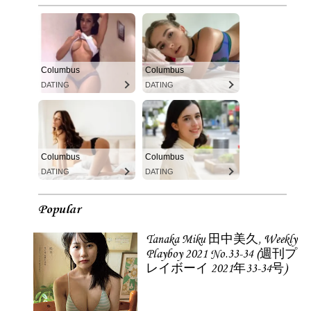
Columbus
Columbus
DATING
DATING
Columbus
Columbus
DATING
DATING
Popular
Tanaka Miku 田中美久, Weekly
Playboy 2021 No.33-34 (週刊プ
レイボーイ 2021年33-34号)