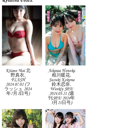
Related Posts:
Kitano Mai 北
Aikawa Honoka
野真衣,
相川暖花,
FLASH
Suzuki Kokona
2024.07.02 (フ
鈴木恋奈,
ラッシュ 2024
Weekly SPA!
年7月2日号)
2024.05.21 (週
刊SPA! 2024年
5月21日号)