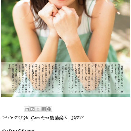
Labels:
FLASH
,
Goto Rara 後藤楽々
,
SKE48