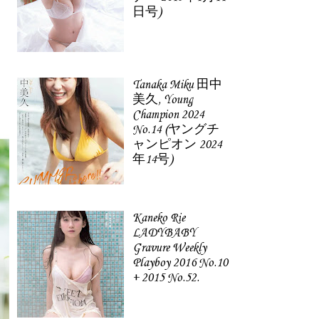
日号)
Tanaka Miku 田中
美久, Young
Champion 2024
No.14 (ヤングチ
ャンピオン 2024
年14号)
Kaneko Rie
LADYBABY
Gravure Weekly
Playboy 2016 No.10
+ 2015 No.52.