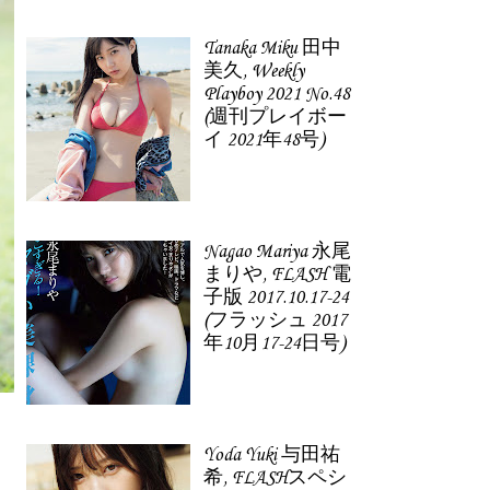
Tanaka Miku 田中
美久, Weekly
Playboy 2021 No.48
(週刊プレイボー
イ 2021年48号)
Nagao Mariya 永尾
まりや, FLASH 電
子版 2017.10.17-24
(フラッシュ 2017
年10月17-24日号)
Yoda Yuki 与田祐
希, FLASHスペシ