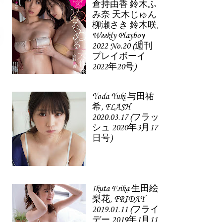
倉持由香 鈴木ふ
み奈 天木じゅん
柳瀬さき 鈴木咲,
Weekly Playboy
2022 No.20 (週刊
プレイボーイ
2022年20号)
Yoda Yuki 与田祐
希, FLASH
2020.03.17 (フラッ
シュ 2020年3月17
日号)
Ikuta Erika 生田絵
梨花, FRIDAY
2019.01.11 (フライ
デー 2019年1月11