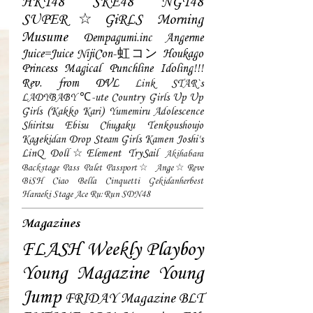
HKT48
SKE48
NGT48
SUPER☆GiRLS
Morning
Musume
Dempagumi.inc
Angerme
Juice=Juice
NijiCon-虹コン
Houkago
Princess
Magical Punchline
Idoling!!!
Rev. from DVL
Link STAR`s
LADYBABY
℃-ute
Country Girls
Up Up
Girls (Kakko Kari)
Yumemiru Adolescence
Shiritsu Ebisu Chugaku
Tenkoushoujo
Kagekidan
Drop
Steam Girls
Kamen Joshi's
LinQ
Doll☆Element
TrySail
Akihabara
Backstage Pass
Palet
Passport☆
Ange☆Reve
BiSH
Ciao Bella Cinquetti
Gekidanherbest
Haraeki Stage Ace
Ru:Run
SDN48
Magazines
FLASH
Weekly Playboy
Young Magazine
Young
Jump
FRIDAY Magazine
BLT