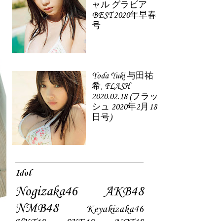
ャル グラビア
BEST 2020年早春
号
Yoda Yuki 与田祐
希, FLASH
2020.02.18 (フラッ
シュ 2020年2月18
日号)
Idol
Nogizaka46
AKB48
NMB48
Keyakizaka46