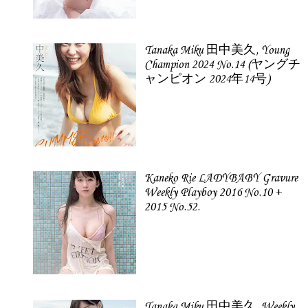
Tanaka Miku 田中美久, Young
Champion 2024 No.14 (ヤングチ
ャンピオン 2024年14号)
Kaneko Rie LADYBABY Gravure
Weekly Playboy 2016 No.10 +
2015 No.52.
Tanaka Miku 田中美久, Weekly