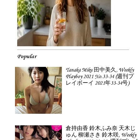
Popular
Tanaka Miku 田中美久, Weekly
Playboy 2021 No.33-34 (週刊プ
レイボーイ 2021年33-34号)
倉持由香 鈴木ふみ奈 天木じ
ゅん 柳瀬さき 鈴木咲, Weekly