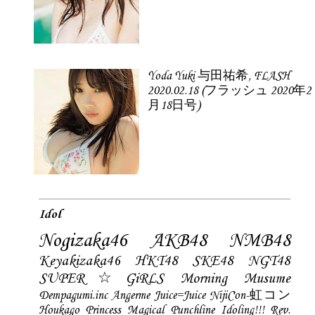
Yoda Yuki 与田祐希, FLASH
2020.02.18 (フラッシュ 2020年2
月18日号)
Idol
Nogizaka46
AKB48
NMB48
Keyakizaka46
HKT48
SKE48
NGT48
SUPER☆GiRLS
Morning Musume
Dempagumi.inc
Angerme
Juice=Juice
NijiCon-虹コン
Houkago Princess
Magical Punchline
Idoling!!!
Rev.