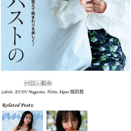
Labels:
ANAN Magazine
,
Hotta Akane 堀田茜
Related Posts: