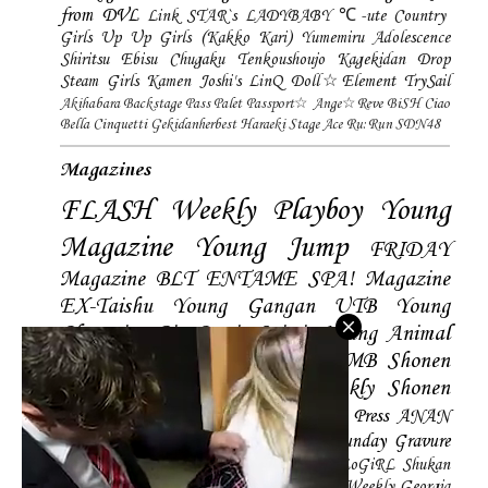
from DVL
Link STAR`s
LADYBABY
℃-ute
Country
Girls
Up Up Girls (Kakko Kari)
Yumemiru Adolescence
Shiritsu Ebisu Chugaku
Tenkoushoujo Kagekidan
Drop
Steam Girls
Kamen Joshi's
LinQ
Doll☆Element
TrySail
Akihabara Backstage Pass
Palet
Passport☆
Ange☆Reve
BiSH
Ciao
Bella Cinquetti
Gekidanherbest
Haraeki Stage Ace
Ru:Run
SDN48
Magazines
FLASH
Weekly Playboy
Young
Magazine
Young Jump
FRIDAY
Magazine
BLT
ENTAME
SPA! Magazine
EX-Taishu
Young Gangan
UTB
Young
Champion
Big Comic Spirtis
Young Animal
Shonen Magazine
BUBKA
BOMB
Shonen
Champion
Manga Action
Weekly Shonen
Sunday
Photobooks
BRODY
Hustle Press
ANAN
Magazine
SMART Magazine
Young Sunday
Gravure
The Television
CD&DL My Girl
Daily LoGiRL
Shukan
Taishu
Girls! Magazine
Soccer Game King
Weekly Georgia