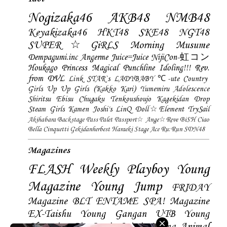
Nogizaka46
AKB48
NMB48
Keyakizaka46
HKT48
SKE48
NGT48
SUPER☆GiRLS
Morning Musume
Dempagumi.inc
Angerme
Juice=Juice
NijiCon-虹コン
Houkago Princess
Magical Punchline
Idoling!!!
Rev.
from DVL
Link STAR`s
LADYBABY
℃-ute
Country
Girls
Up Up Girls (Kakko Kari)
Yumemiru Adolescence
Shiritsu Ebisu Chugaku
Tenkoushoujo Kagekidan
Drop
Steam Girls
Kamen Joshi's
LinQ
Doll☆Element
TrySail
Akihabara Backstage Pass
Palet
Passport☆
Ange☆Reve
BiSH
Ciao
Bella Cinquetti
Gekidanherbest
Haraeki Stage Ace
Ru:Run
SDN48
Magazines
FLASH
Weekly Playboy
Young
Magazine
Young Jump
FRIDAY
Magazine
BLT
ENTAME
SPA! Magazine
EX-Taishu
Young Gangan
UTB
Young