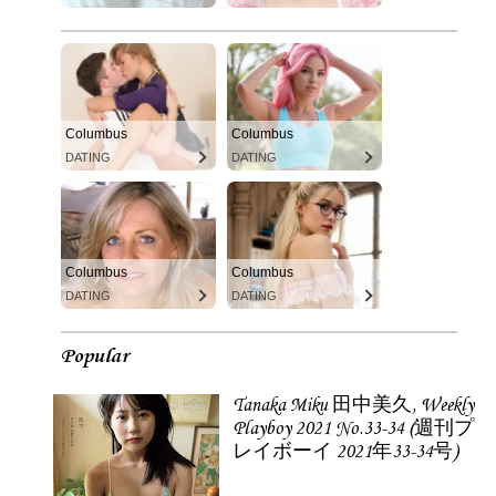
Columbus
Columbus
DATING
DATING
Columbus
Columbus
DATING
DATING
Popular
Tanaka Miku 田中美久, Weekly
Playboy 2021 No.33-34 (週刊プ
レイボーイ 2021年33-34号)