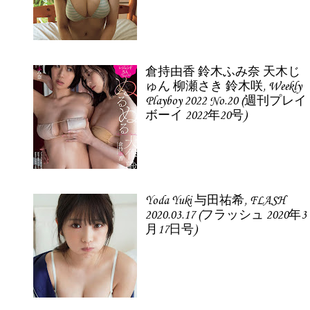
倉持由香 鈴木ふみ奈 天木じ
ゅん 柳瀬さき 鈴木咲, Weekly
Playboy 2022 No.20 (週刊プレイ
ボーイ 2022年20号)
Yoda Yuki 与田祐希, FLASH
2020.03.17 (フラッシュ 2020年3
月17日号)