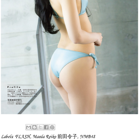
Labels:
FLASH
,
Maeda Reiko 前田令子
,
NMB48