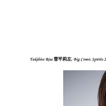
Yukihira Risa 雪平莉左, Big Comic S