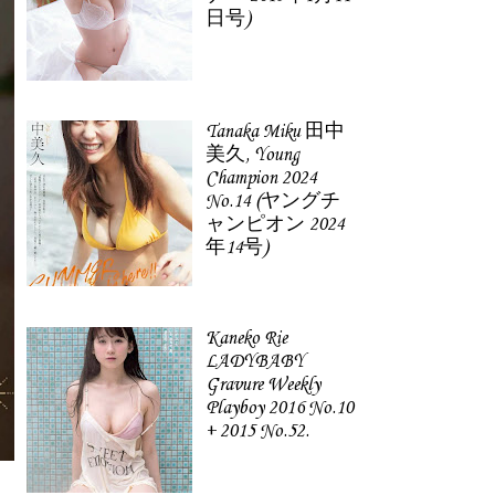
日号)
Tanaka Miku 田中
美久, Young
Champion 2024
No.14 (ヤングチ
ャンピオン 2024
年14号)
Kaneko Rie
LADYBABY
Gravure Weekly
Playboy 2016 No.10
+ 2015 No.52.