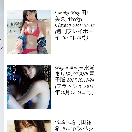
Tanaka Miku 田中
美久, Weekly
Playboy 2021 No.48
(週刊プレイボー
イ 2021年48号)
Nagao Mariya 永尾
まりや, FLASH 電
子版 2017.10.17-24
(フラッシュ 2017
年10月17-24日号)
Yoda Yuki 与田祐
希, FLASHスペシ