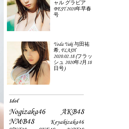
ャル グラビア
BEST 2020年早春
号
Yoda Yuki 与田祐
希, FLASH
2020.02.18 (フラッ
シュ 2020年2月18
日号)
Idol
Nogizaka46
AKB48
NMB48
Keyakizaka46