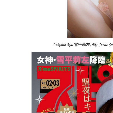
Yukihira Risa 雪平莉左, Big Com