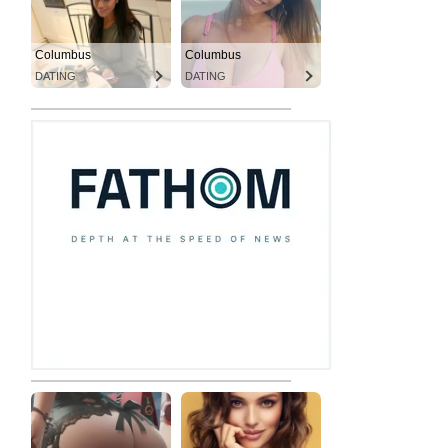
Columbus
Columbus
DATING
DATING