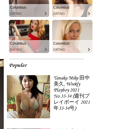
Columbus
Columbus
DATING
DATING
Columbus
Columbus
DATING
DATING
Popular
Tanaka Miku 田中
美久, Weekly
Playboy 2021
No.33-34 (週刊プ
レイボーイ 2021
年33-34号)