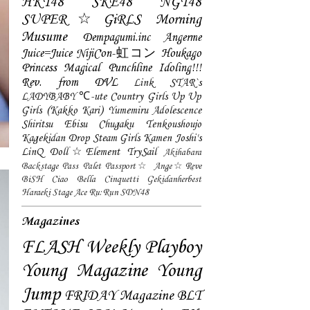
HKT48
SKE48
NGT48
SUPER☆GiRLS
Morning
Musume
Dempagumi.inc
Angerme
Juice=Juice
NijiCon-虹コン
Houkago
Princess
Magical Punchline
Idoling!!!
Rev. from DVL
Link STAR`s
LADYBABY
℃-ute
Country Girls
Up Up
Girls (Kakko Kari)
Yumemiru Adolescence
Shiritsu Ebisu Chugaku
Tenkoushoujo
Kagekidan
Drop
Steam Girls
Kamen Joshi's
LinQ
Doll☆Element
TrySail
Akihabara
Backstage Pass
Palet
Passport☆
Ange☆Reve
BiSH
Ciao Bella Cinquetti
Gekidanherbest
Haraeki Stage Ace
Ru:Run
SDN48
Magazines
FLASH
Weekly Playboy
Young Magazine
Young
Jump
FRIDAY Magazine
BLT