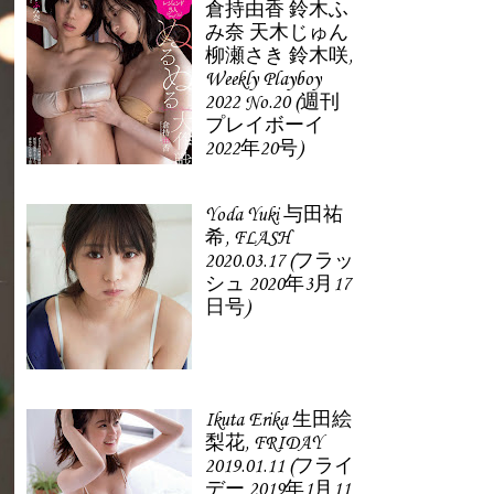
倉持由香 鈴木ふ
み奈 天木じゅん
柳瀬さき 鈴木咲,
Weekly Playboy
2022 No.20 (週刊
プレイボーイ
2022年20号)
Yoda Yuki 与田祐
希, FLASH
2020.03.17 (フラッ
シュ 2020年3月17
日号)
Ikuta Erika 生田絵
梨花, FRIDAY
2019.01.11 (フライ
デー 2019年1月11