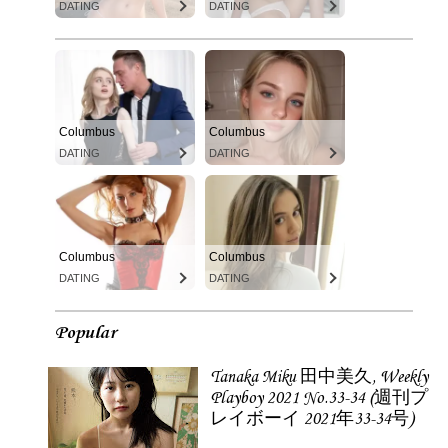
DATING
DATING
Columbus
Columbus
DATING
DATING
Columbus
Columbus
DATING
DATING
Popular
Tanaka Miku 田中美久, Weekly
Playboy 2021 No.33-34 (週刊プ
レイボーイ 2021年33-34号)