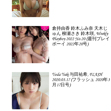
倉持由香 鈴木ふみ奈 天木じ
ゅん 柳瀬さき 鈴木咲, Weekly
Playboy 2022 No.20 (週刊プレイ
ボーイ 2022年20号)
Yoda Yuki 与田祐希, FLASH
2020.03.17 (フラッシュ 2020年3
月17日号)