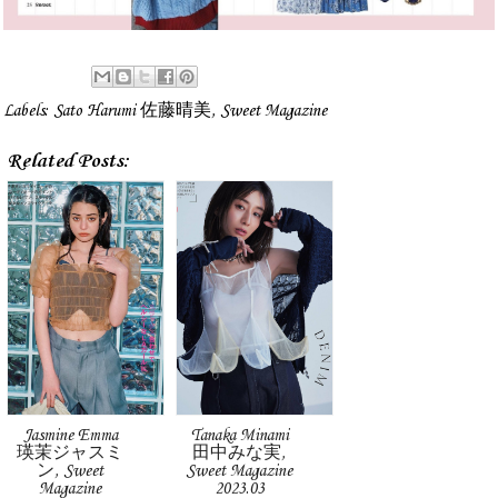
Labels:
Sato Harumi 佐藤晴美
,
Sweet Magazine
Related Posts:
Jasmine Emma
Tanaka Minami
瑛茉ジャスミ
田中みな実,
ン, Sweet
Sweet Magazine
Magazine
2023.03