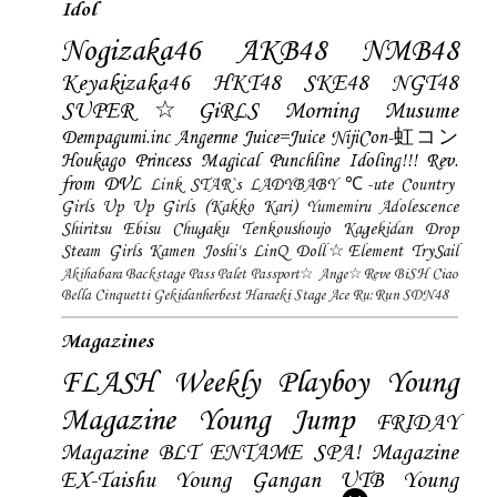
Idol
Nogizaka46
AKB48
NMB48
Keyakizaka46
HKT48
SKE48
NGT48
SUPER☆GiRLS
Morning Musume
Dempagumi.inc
Angerme
Juice=Juice
NijiCon-虹コン
Houkago Princess
Magical Punchline
Idoling!!!
Rev.
from DVL
Link STAR`s
LADYBABY
℃-ute
Country
Girls
Up Up Girls (Kakko Kari)
Yumemiru Adolescence
Shiritsu Ebisu Chugaku
Tenkoushoujo Kagekidan
Drop
Steam Girls
Kamen Joshi's
LinQ
Doll☆Element
TrySail
Akihabara Backstage Pass
Palet
Passport☆
Ange☆Reve
BiSH
Ciao
Bella Cinquetti
Gekidanherbest
Haraeki Stage Ace
Ru:Run
SDN48
Magazines
FLASH
Weekly Playboy
Young
Magazine
Young Jump
FRIDAY
Magazine
BLT
ENTAME
SPA! Magazine
EX-Taishu
Young Gangan
UTB
Young