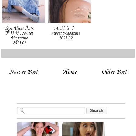
Yagi Alissa 八木
Michi ミチ,
アリサ, Sweet
Sweet Magazine
Magazine
2023.02
2023.03
Newer Post
Home
Older Post