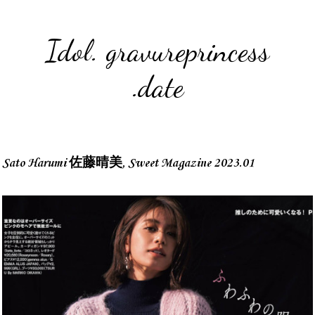
Idol. gravureprincess
.date
Sato Harumi 佐藤晴美, Sweet Magazine 2023.01