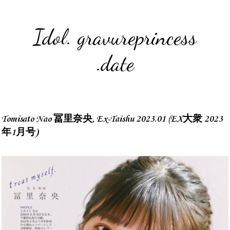
Idol. gravureprincess
.date
Tomisato Nao 冨里奈央, Ex-Taishu 2023.01 (EX大衆 2023
年1月号)