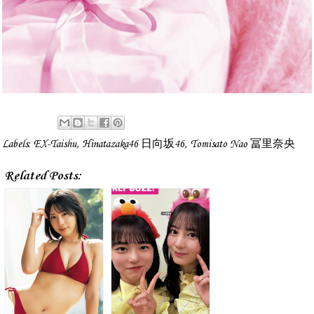
Labels:
EX-Taishu
,
Hinatazaka46 日向坂46
,
Tomisato Nao 冨里奈央
Related Posts: