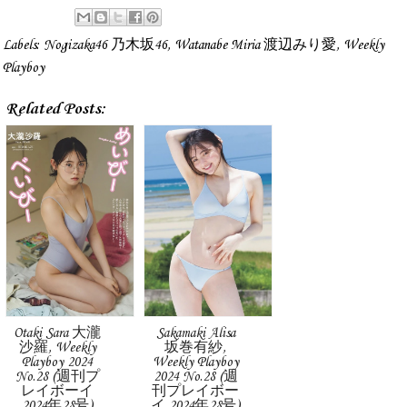
Labels:
Nogizaka46 乃木坂46
,
Watanabe Miria 渡辺みり愛
,
Weekly
Playboy
Related Posts:
Otaki Sara 大瀧
Sakamaki Alisa
沙羅, Weekly
坂巻有紗,
Playboy 2024
Weekly Playboy
No.28 (週刊プ
2024 No.28 (週
レイボーイ
刊プレイボー
2024年28号)
イ 2024年28号)