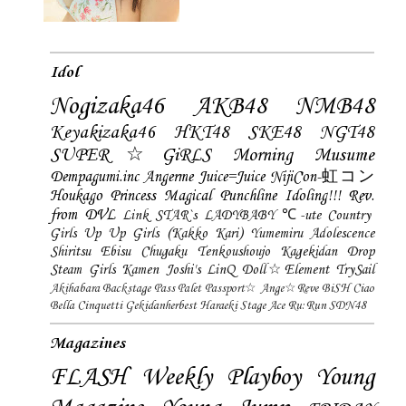
Idol
Nogizaka46
AKB48
NMB48
Keyakizaka46
HKT48
SKE48
NGT48
SUPER☆GiRLS
Morning Musume
Dempagumi.inc
Angerme
Juice=Juice
NijiCon-虹コン
Houkago Princess
Magical Punchline
Idoling!!!
Rev.
from DVL
Link STAR`s
LADYBABY
℃-ute
Country
Girls
Up Up Girls (Kakko Kari)
Yumemiru Adolescence
Shiritsu Ebisu Chugaku
Tenkoushoujo Kagekidan
Drop
Steam Girls
Kamen Joshi's
LinQ
Doll☆Element
TrySail
Akihabara Backstage Pass
Palet
Passport☆
Ange☆Reve
BiSH
Ciao
Bella Cinquetti
Gekidanherbest
Haraeki Stage Ace
Ru:Run
SDN48
Magazines
FLASH
Weekly Playboy
Young