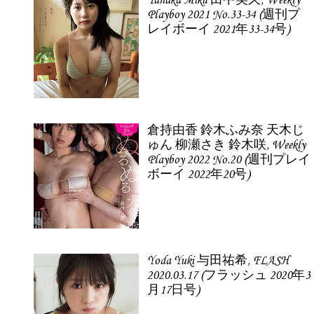
Tanaka Miku 田中美久, Weekly
Playboy 2021 No.33-34 (週刊プ
レイボーイ 2021年33-34号)
倉持由香 鈴木ふみ奈 天木じ
ゅん 柳瀬さき 鈴木咲, Weekly
Playboy 2022 No.20 (週刊プレイ
ボーイ 2022年20号)
Yoda Yuki 与田祐希, FLASH
2020.03.17 (フラッシュ 2020年3
月17日号)