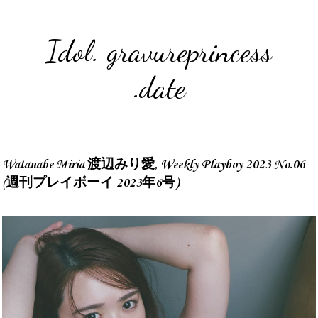
Idol. gravureprincess
.date
Watanabe Miria 渡辺みり愛, Weekly Playboy 2023 No.06
(週刊プレイボーイ 2023年6号)