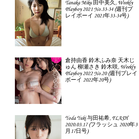
Tanaka Miku 田中美久, Weekly
Playboy 2021 No.33-34 (週刊プ
レイボーイ 2021年33-34号)
倉持由香 鈴木ふみ奈 天木じ
ゅん 柳瀬さき 鈴木咲, Weekly
Playboy 2022 No.20 (週刊プレイ
ボーイ 2022年20号)
Yoda Yuki 与田祐希, FLASH
2020.03.17 (フラッシュ 2020年3
月17日号)