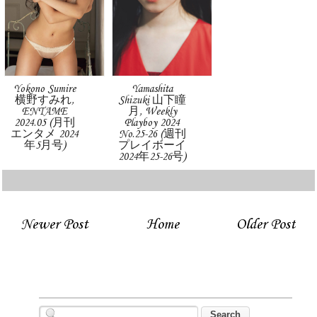
Yokono Sumire
Yamashita
横野すみれ,
Shizuki 山下瞳
ENTAME
月, Weekly
2024.05 (月刊
Playboy 2024
エンタメ 2024
No.25-26 (週刊
年5月号)
プレイボーイ
2024年25-26号)
Newer Post
Home
Older Post