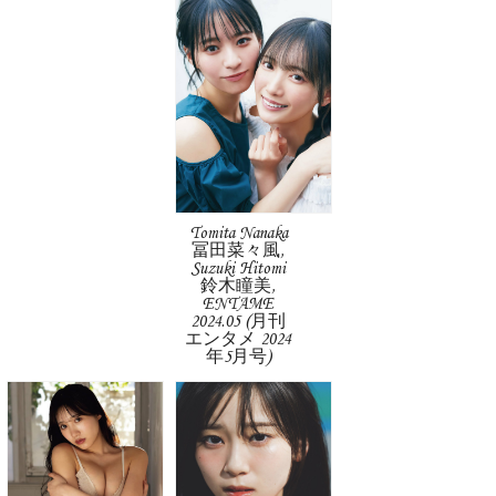
Tomita Nanaka
冨田菜々風,
Suzuki Hitomi
鈴木瞳美,
ENTAME
2024.05 (月刊
エンタメ 2024
年5月号)