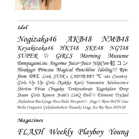
Idol
Nogizaka46
AKB48
NMB48
Keyakizaka46
HKT48
SKE48
NGT48
SUPER☆GiRLS
Morning Musume
Dempagumi.inc
Angerme
Juice=Juice
NijiCon-虹コン
Houkago Princess
Magical Punchline
Idoling!!!
Rev.
from DVL
Link STAR`s
LADYBABY
℃-ute
Country
Girls
Up Up Girls (Kakko Kari)
Yumemiru Adolescence
Shiritsu Ebisu Chugaku
Tenkoushoujo Kagekidan
Drop
Steam Girls
Kamen Joshi's
LinQ
Doll☆Element
TrySail
Akihabara Backstage Pass
Palet
Passport☆
Ange☆Reve
BiSH
Ciao
Bella Cinquetti
Gekidanherbest
Haraeki Stage Ace
Ru:Run
SDN48
Magazines
FLASH
Weekly Playboy
Young