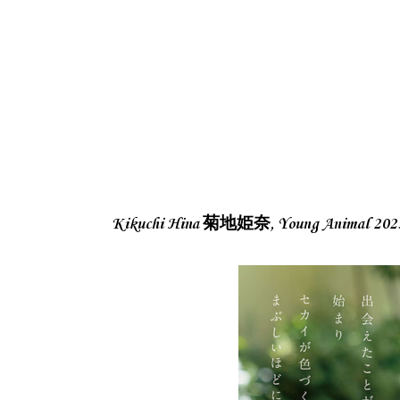
Kikuchi Hina 菊地姫奈, Young Animal