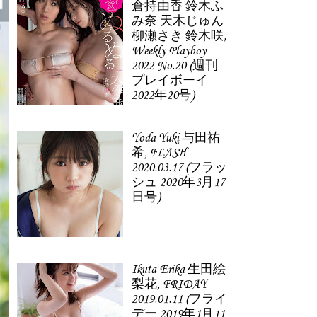
倉持由香 鈴木ふ
み奈 天木じゅん
柳瀬さき 鈴木咲,
Weekly Playboy
2022 No.20 (週刊
プレイボーイ
2022年20号)
Yoda Yuki 与田祐
希, FLASH
2020.03.17 (フラッ
シュ 2020年3月17
日号)
Ikuta Erika 生田絵
梨花, FRIDAY
2019.01.11 (フライ
デー 2019年1月11