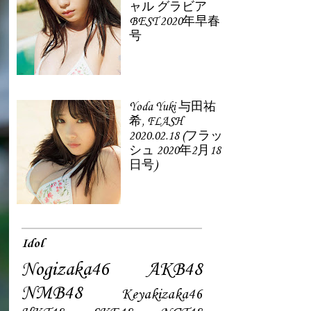
ャル グラビア
BEST 2020年早春
号
Yoda Yuki 与田祐
希, FLASH
2020.02.18 (フラッ
シュ 2020年2月18
日号)
Idol
Nogizaka46
AKB48
NMB48
Keyakizaka46