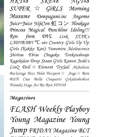
HKT48
SKE48
NGT48
SUPER☆GiRLS
Morning
Musume
Dempagumi.inc
Angerme
Juice=Juice
NijiCon-虹コン
Houkago
Princess
Magical Punchline
Idoling!!!
Rev. from DVL
Link STAR`s
LADYBABY
℃-ute
Country Girls
Up Up
Girls (Kakko Kari)
Yumemiru Adolescence
Shiritsu Ebisu Chugaku
Tenkoushoujo
Kagekidan
Drop
Steam Girls
Kamen Joshi's
LinQ
Doll☆Element
TrySail
Akihabara
Backstage Pass
Palet
Passport☆
Ange☆Reve
BiSH
Ciao Bella Cinquetti
Gekidanherbest
Haraeki Stage Ace
Ru:Run
SDN48
Magazines
FLASH
Weekly Playboy
Young Magazine
Young
Jump
FRIDAY Magazine
BLT