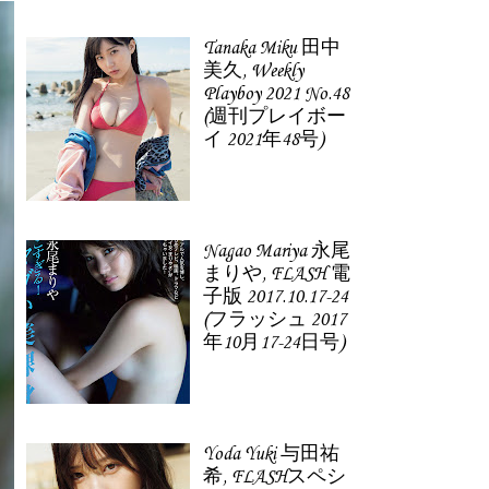
Tanaka Miku 田中
美久, Weekly
Playboy 2021 No.48
(週刊プレイボー
イ 2021年48号)
Nagao Mariya 永尾
まりや, FLASH 電
子版 2017.10.17-24
(フラッシュ 2017
年10月17-24日号)
Yoda Yuki 与田祐
希, FLASHスペシ