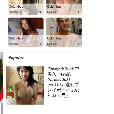
Columbus
Columbus
DATING
DATING
Columbus
Columbus
DATING
DATING
Popular
Tanaka Miku 田中
美久, Weekly
Playboy 2021
No.33-34 (週刊プ
レイボーイ 2021
年33-34号)