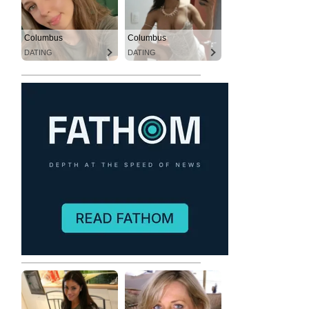
Columbus
Columbus
DATING
DATING