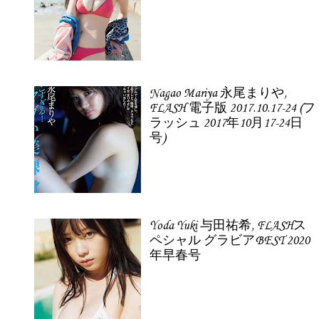
Nagao Mariya 永尾まりや,
FLASH 電子版 2017.10.17-24 (フ
ラッシュ 2017年10月17-24日
号)
Yoda Yuki 与田祐希, FLASHス
ペシャル グラビアBEST 2020
年早春号