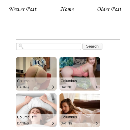
Newer Post
Home
Older Post
Columbus
Columbus
DATING
DATING
Columbus
Columbus
DATING
DATING