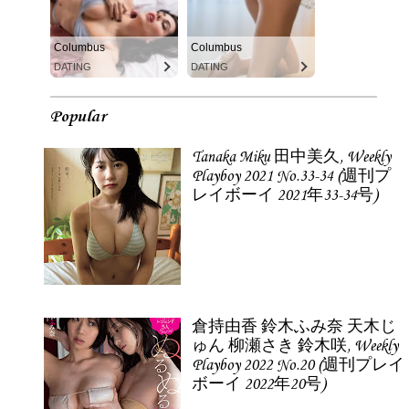
Columbus
Columbus
DATING
DATING
Popular
Tanaka Miku 田中美久, Weekly
Playboy 2021 No.33-34 (週刊プ
レイボーイ 2021年33-34号)
倉持由香 鈴木ふみ奈 天木じ
ゅん 柳瀬さき 鈴木咲, Weekly
Playboy 2022 No.20 (週刊プレイ
ボーイ 2022年20号)