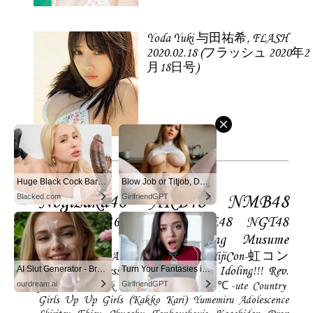
Yoda Yuki 与田祐希, FLASH
2020.02.18 (フラッシュ 2020年2
月18日号)
Idol
Huge Black Cock Barely Fits In Her Tight Pussy!
Blow Job or Titjob, Deepthroat or Spreading Pussy
Nogizaka46
AKB48
NMB48
Blacked.com
GirlfriendGPT
Keyakizaka46
HKT48
SKE48
NGT48
SUPER☆GiRLS
Morning Musume
Dempagumi.inc
Angerme
Juice=Juice
NijiCon-虹コン
AI Slut Generator - Bring your Fantasies to life 🔥
Turn Your Fantasies into Reality
Houkago Princess
Magical Punchline
Idoling!!!
Rev.
ourdream.ai
GirlfriendGPT
from DVL
Link STAR`s
LADYBABY
℃-ute
Country
Girls
Up Up Girls (Kakko Kari)
Yumemiru Adolescence