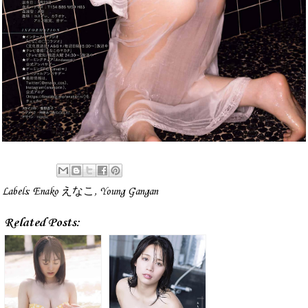
Labels:
Enako えなこ
,
Young Gangan
Related Posts: