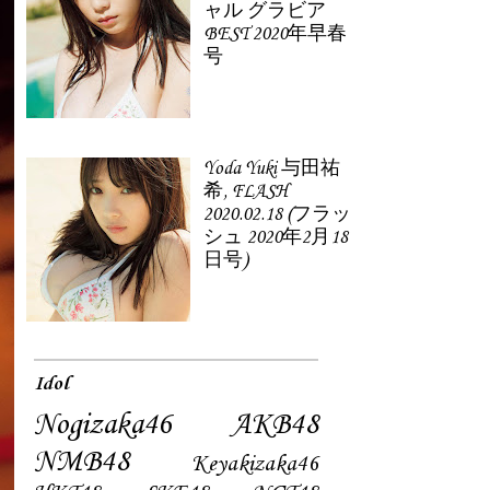
ャル グラビア
BEST 2020年早春
号
Yoda Yuki 与田祐
希, FLASH
2020.02.18 (フラッ
シュ 2020年2月18
日号)
Idol
Nogizaka46
AKB48
NMB48
Keyakizaka46