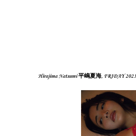
Hirajima Natsumi 平嶋夏海, FRIDAY 2