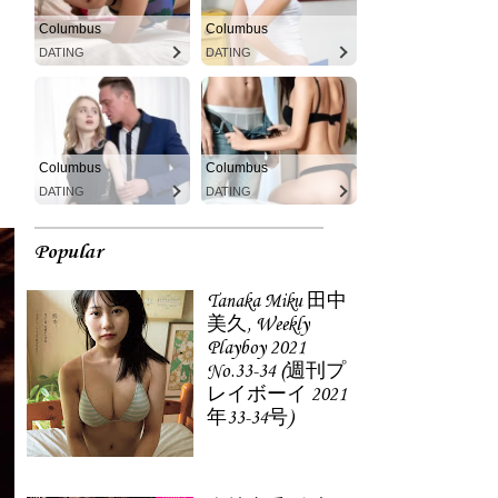
Columbus
Columbus
DATING
DATING
Columbus
Columbus
DATING
DATING
Popular
Tanaka Miku 田中
美久, Weekly
Playboy 2021
No.33-34 (週刊プ
レイボーイ 2021
年33-34号)