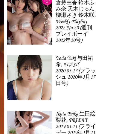
倉持由香 鈴木ふ
み奈 天木じゅん
柳瀬さき 鈴木咲,
Weekly Playboy
2022 No.20 (週刊
プレイボーイ
2022年20号)
Yoda Yuki 与田祐
希, FLASH
2020.03.17 (フラッ
シュ 2020年3月17
日号)
Ikuta Erika 生田絵
梨花, FRIDAY
2019.01.11 (フライ
デー 2019年1月11