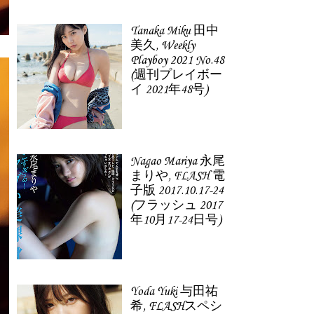
Tanaka Miku 田中
美久, Weekly
Playboy 2021 No.48
(週刊プレイボー
イ 2021年48号)
Nagao Mariya 永尾
まりや, FLASH 電
子版 2017.10.17-24
(フラッシュ 2017
年10月17-24日号)
Yoda Yuki 与田祐
希, FLASHスペシ