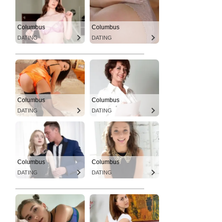
Columbus
Columbus
DATING
DATING
Columbus
Columbus
DATING
DATING
Columbus
Columbus
DATING
DATING