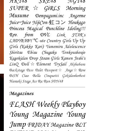
HKT48
SKE48
NGT48
SUPER☆GiRLS
Morning
Musume
Dempagumi.inc
Angerme
Juice=Juice
NijiCon-虹コン
Houkago
Princess
Magical Punchline
Idoling!!!
Rev. from DVL
Link STAR`s
LADYBABY
℃-ute
Country Girls
Up Up
Girls (Kakko Kari)
Yumemiru Adolescence
Shiritsu Ebisu Chugaku
Tenkoushoujo
Kagekidan
Drop
Steam Girls
Kamen Joshi's
LinQ
Doll☆Element
TrySail
Akihabara
Backstage Pass
Palet
Passport☆
Ange☆Reve
BiSH
Ciao Bella Cinquetti
Gekidanherbest
Haraeki Stage Ace
Ru:Run
SDN48
Magazines
FLASH
Weekly Playboy
Young Magazine
Young
Jump
FRIDAY Magazine
BLT