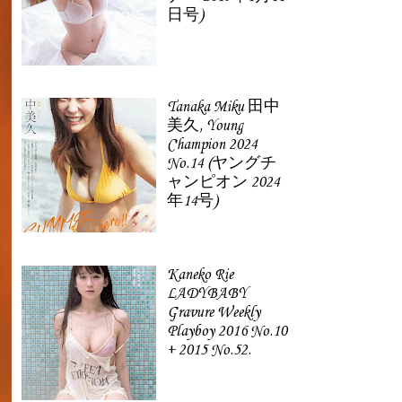
日号)
Tanaka Miku 田中
美久, Young
Champion 2024
No.14 (ヤングチ
ャンピオン 2024
年14号)
Kaneko Rie
LADYBABY
Gravure Weekly
Playboy 2016 No.10
+ 2015 No.52.