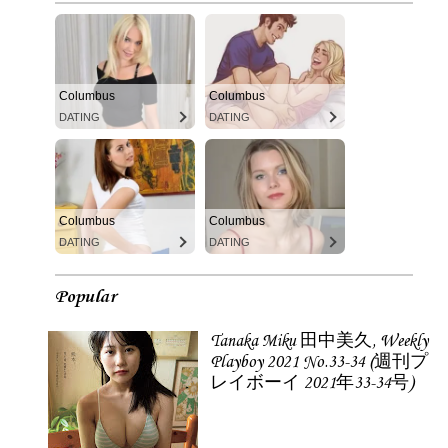
Columbus
Columbus
DATING
DATING
Columbus
Columbus
DATING
DATING
Popular
Tanaka Miku 田中美久, Weekly
Playboy 2021 No.33-34 (週刊プ
レイボーイ 2021年33-34号)