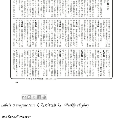
Labels:
Kurogane Sara くろがねさら
,
Weekly Playboy
Related Posts: