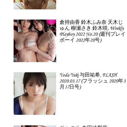
倉持由香 鈴木ふみ奈 天木じ
ゅん 柳瀬さき 鈴木咲, Weekly
Playboy 2022 No.20 (週刊プレイ
ボーイ 2022年20号)
Yoda Yuki 与田祐希, FLASH
2020.03.17 (フラッシュ 2020年3
月17日号)