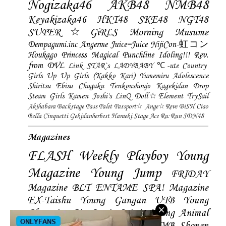
Nogizaka46
AKB48
NMB48
Keyakizaka46
HKT48
SKE48
NGT48
SUPER☆GiRLS
Morning Musume
Dempagumi.inc
Angerme
Juice=Juice
NijiCon-虹コン
Houkago Princess
Magical Punchline
Idoling!!!
Rev.
from DVL
Link STAR`s
LADYBABY
℃-ute
Country
Girls
Up Up Girls (Kakko Kari)
Yumemiru Adolescence
Shiritsu Ebisu Chugaku
Tenkoushoujo Kagekidan
Drop
Steam Girls
Kamen Joshi's
LinQ
Doll☆Element
TrySail
Akihabara Backstage Pass
Palet
Passport☆
Ange☆Reve
BiSH
Ciao
Bella Cinquetti
Gekidanherbest
Haraeki Stage Ace
Ru:Run
SDN48
Magazines
FLASH
Weekly Playboy
Young
Magazine
Young Jump
FRIDAY
Magazine
BLT
ENTAME
SPA! Magazine
EX-Taishu
Young Gangan
UTB
Young
Champion
Big Comic Spirtis
Young Animal