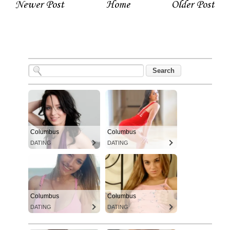
Newer Post
Home
Older Post
Columbus
Columbus
DATING
DATING
Columbus
Columbus
DATING
DATING