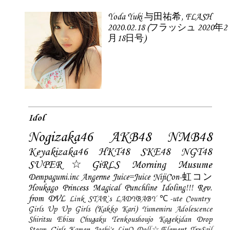
Yoda Yuki 与田祐希, FLASH
2020.02.18 (フラッシュ 2020年2
月18日号)
Idol
Nogizaka46
AKB48
NMB48
Keyakizaka46
HKT48
SKE48
NGT48
SUPER☆GiRLS
Morning Musume
Dempagumi.inc
Angerme
Juice=Juice
NijiCon-虹コン
Houkago Princess
Magical Punchline
Idoling!!!
Rev.
from DVL
Link STAR`s
LADYBABY
℃-ute
Country
Girls
Up Up Girls (Kakko Kari)
Yumemiru Adolescence
Shiritsu Ebisu Chugaku
Tenkoushoujo Kagekidan
Drop
Steam Girls
Kamen Joshi's
LinQ
Doll☆Element
TrySail