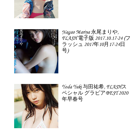
Nagao Mariya 永尾まりや,
FLASH 電子版 2017.10.17-24 (フ
ラッシュ 2017年10月17-24日
号)
Yoda Yuki 与田祐希, FLASHス
ペシャル グラビアBEST 2020
年早春号