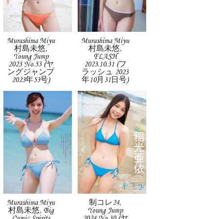
Murashima Miyu
Murashima Miyu
村島未悠,
村島未悠,
Young Jump
FLASH
2023 No.53 (ヤ
2023.10.31 (フ
ングジャンプ
ラッシュ 2023
2023年53号)
年10月31日号)
Murashima Miyu
制コレ24,
村島未悠, Big
Young Jump
Comic Spirits
2024 No.30 (ヤ