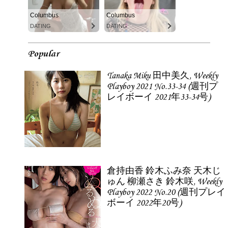
Columbus
Columbus
DATING
DATING
Popular
Tanaka Miku 田中美久, Weekly
Playboy 2021 No.33-34 (週刊プ
レイボーイ 2021年33-34号)
倉持由香 鈴木ふみ奈 天木じ
ゅん 柳瀬さき 鈴木咲, Weekly
Playboy 2022 No.20 (週刊プレイ
ボーイ 2022年20号)