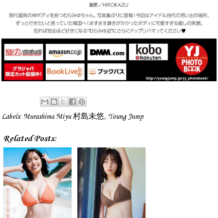
Labels:
Murashima Miyu 村島未悠
,
Young Jump
Related Posts: