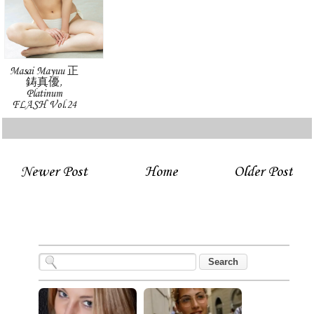
Masai Mayuu 正
鋳真優,
Platinum
FLASH Vol.24
Newer Post
Home
Older Post