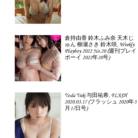
倉持由香 鈴木ふみ奈 天木じ
ゅん 柳瀬さき 鈴木咲, Weekly
Playboy 2022 No.20 (週刊プレイ
ボーイ 2022年20号)
Yoda Yuki 与田祐希, FLASH
2020.03.17 (フラッシュ 2020年3
月17日号)