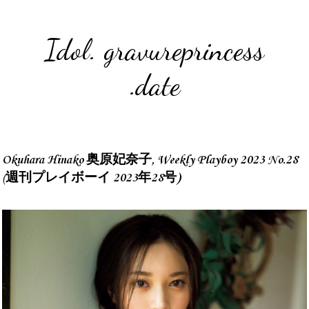
Idol. gravureprincess
.date
Okuhara Hinako 奥原妃奈子, Weekly Playboy 2023 No.28
(週刊プレイボーイ 2023年28号)