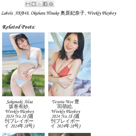
Labels:
AKB48
,
Okuhara Hinako 奥原妃奈子
,
Weekly Playboy
Related Posts:
Sakamaki Alisa
Toyota Moe 豊
坂巻有紗,
田萌絵,
Weekly Playboy
Weekly Playboy
2024 No.28 (週
2024 No.28 (週
刊プレイボー
刊プレイボー
イ 2024年28号)
イ 2024年28号)