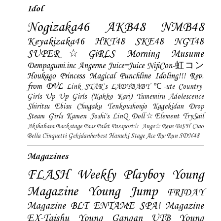
Idol
Nogizaka46
AKB48
NMB48
Keyakizaka46
HKT48
SKE48
NGT48
SUPER☆GiRLS
Morning Musume
Dempagumi.inc
Angerme
Juice=Juice
NijiCon-虹コン
Houkago Princess
Magical Punchline
Idoling!!!
Rev.
from DVL
Link STAR`s
LADYBABY
℃-ute
Country
Girls
Up Up Girls (Kakko Kari)
Yumemiru Adolescence
Shiritsu Ebisu Chugaku
Tenkoushoujo Kagekidan
Drop
Steam Girls
Kamen Joshi's
LinQ
Doll☆Element
TrySail
Akihabara Backstage Pass
Palet
Passport☆
Ange☆Reve
BiSH
Ciao
Bella Cinquetti
Gekidanherbest
Haraeki Stage Ace
Ru:Run
SDN48
Magazines
FLASH
Weekly Playboy
Young
Magazine
Young Jump
FRIDAY
Magazine
BLT
ENTAME
SPA! Magazine
EX-Taishu
Young Gangan
UTB
Young