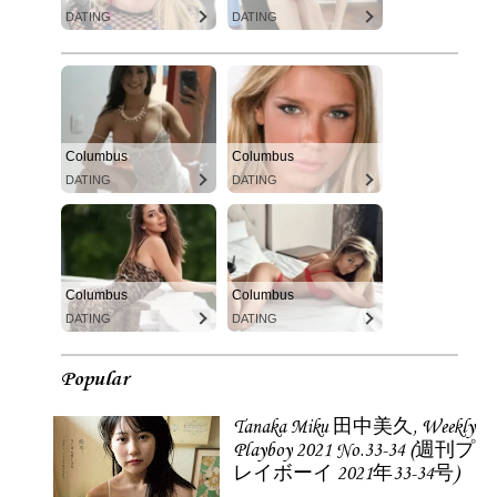
DATING
DATING
Columbus
Columbus
DATING
DATING
Columbus
Columbus
DATING
DATING
Popular
Tanaka Miku 田中美久, Weekly
Playboy 2021 No.33-34 (週刊プ
レイボーイ 2021年33-34号)