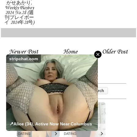
かせあかり,
Weekly Playboy
2024 No.28 (週
刊プレイボー
イ 2024年28号)
Newer Post
Home
Older Post
stripchat.com
📍Alice (34), Active Now Near Columbus
Columbus
Columbus
DATING
DATING