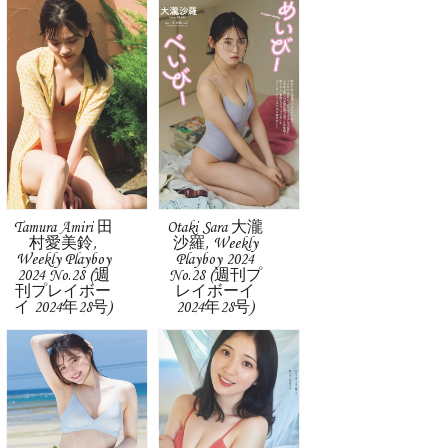
Tamura Amiri 田
Otaki Sara 大瀧
村愛美鈴,
沙羅, Weekly
Weekly Playboy
Playboy 2024
2024 No.28 (週
No.28 (週刊プ
刊プレイボー
レイボーイ
イ 2024年28号)
2024年28号)