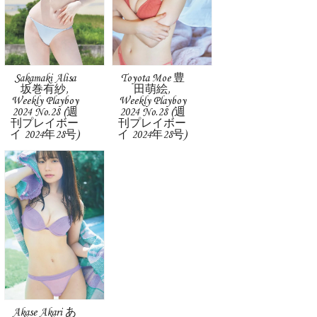
Sakamaki Alisa
Toyota Moe 豊
坂巻有紗,
田萌絵,
Weekly Playboy
Weekly Playboy
2024 No.28 (週
2024 No.28 (週
刊プレイボー
刊プレイボー
イ 2024年28号)
イ 2024年28号)
Akase Akari あ