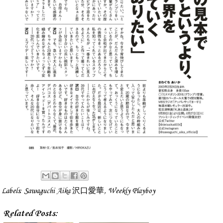
Labels:
Sawaguchi Aika 沢口愛華
,
Weekly Playboy
Related Posts: