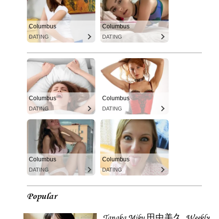
Columbus
Columbus
DATING
DATING
Columbus
Columbus
DATING
DATING
Columbus
Columbus
DATING
DATING
Popular
Tanaka Miku 田中美久, Weekly