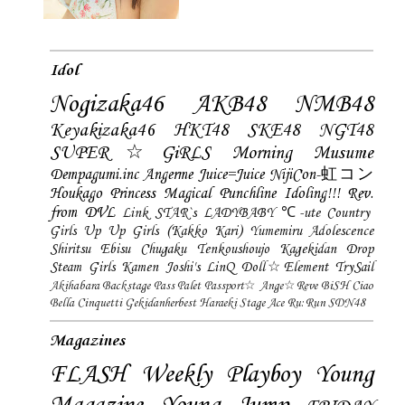
Idol
Nogizaka46
AKB48
NMB48
Keyakizaka46
HKT48
SKE48
NGT48
SUPER☆GiRLS
Morning Musume
Dempagumi.inc
Angerme
Juice=Juice
NijiCon-虹コン
Houkago Princess
Magical Punchline
Idoling!!!
Rev.
from DVL
Link STAR`s
LADYBABY
℃-ute
Country
Girls
Up Up Girls (Kakko Kari)
Yumemiru Adolescence
Shiritsu Ebisu Chugaku
Tenkoushoujo Kagekidan
Drop
Steam Girls
Kamen Joshi's
LinQ
Doll☆Element
TrySail
Akihabara Backstage Pass
Palet
Passport☆
Ange☆Reve
BiSH
Ciao
Bella Cinquetti
Gekidanherbest
Haraeki Stage Ace
Ru:Run
SDN48
Magazines
FLASH
Weekly Playboy
Young