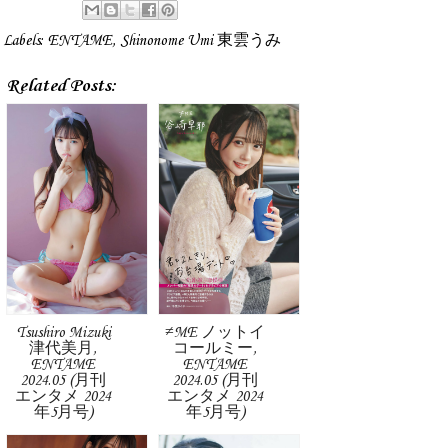
Labels:
ENTAME
,
Shinonome Umi 東雲うみ
Related Posts:
Tsushiro Mizuki
≠ME ノットイ
津代美月,
コールミー,
ENTAME
ENTAME
2024.05 (月刊
2024.05 (月刊
エンタメ 2024
エンタメ 2024
年5月号)
年5月号)