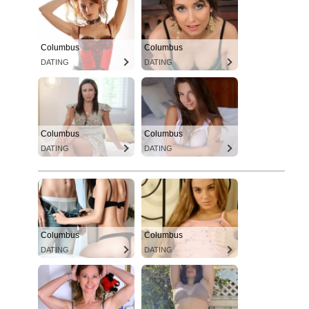
Columbus
Columbus
DATING
DATING
Columbus
Columbus
DATING
DATING
Columbus
Columbus
DATING
DATING