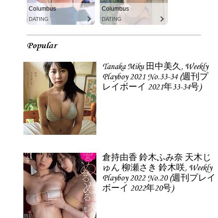
Columbus
Columbus
DATING
DATING
Popular
Tanaka Miku 田中美久, Weekly
Playboy 2021 No.33-34 (週刊プ
レイボーイ 2021年33-34号)
倉持由香 鈴木ふみ奈 天木じ
ゅん 柳瀬さき 鈴木咲, Weekly
Playboy 2022 No.20 (週刊プレイ
ボーイ 2022年20号)