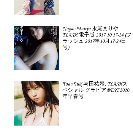
Nagao Mariya 永尾まりや,
FLASH 電子版 2017.10.17-24 (フ
ラッシュ 2017年10月17-24日
号)
Yoda Yuki 与田祐希, FLASHス
ペシャル グラビアBEST 2020
年早春号