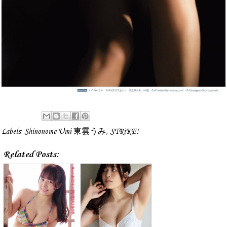
Labels:
Shinonome Umi 東雲うみ
,
STRiKE!
Related Posts: