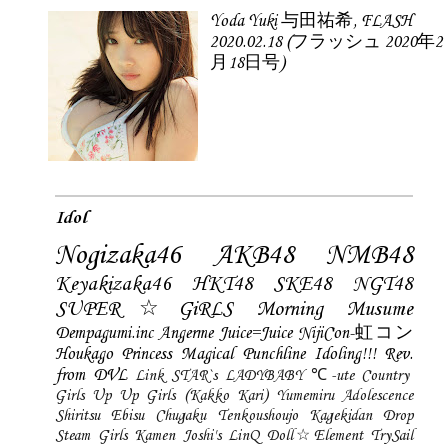
Yoda Yuki 与田祐希, FLASH
2020.02.18 (フラッシュ 2020年2
月18日号)
Idol
Nogizaka46
AKB48
NMB48
Keyakizaka46
HKT48
SKE48
NGT48
SUPER☆GiRLS
Morning Musume
Dempagumi.inc
Angerme
Juice=Juice
NijiCon-虹コン
Houkago Princess
Magical Punchline
Idoling!!!
Rev.
from DVL
Link STAR`s
LADYBABY
℃-ute
Country
Girls
Up Up Girls (Kakko Kari)
Yumemiru Adolescence
Shiritsu Ebisu Chugaku
Tenkoushoujo Kagekidan
Drop
Steam Girls
Kamen Joshi's
LinQ
Doll☆Element
TrySail