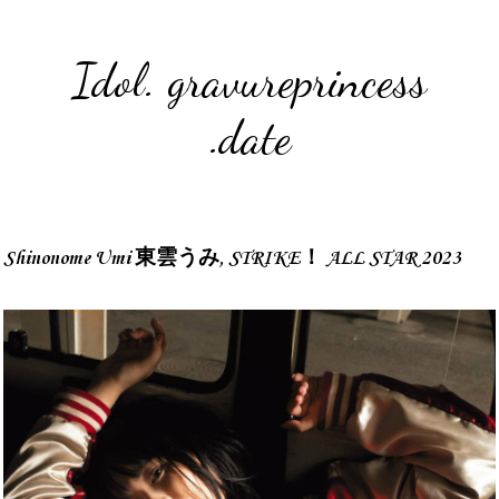
Idol. gravureprincess
.date
Shinonome Umi 東雲うみ, STRIKE！ ALL STAR 2023