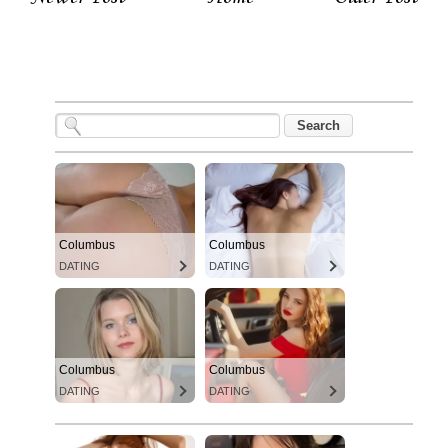
Columbus
Columbus
DATING
DATING
Columbus
Columbus
DATING
DATING