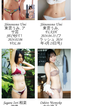
Shinonome Umi
Shinonome Umi
東雲うみ, ア
東雲うみ,
サ芸
FLASH
SECRET！
2024.04.23 (フ
2024.02.06
ラッシュ 2024
VOL.86
年4月23日号)
Sagara Iori 相楽
Oshiro Momoko