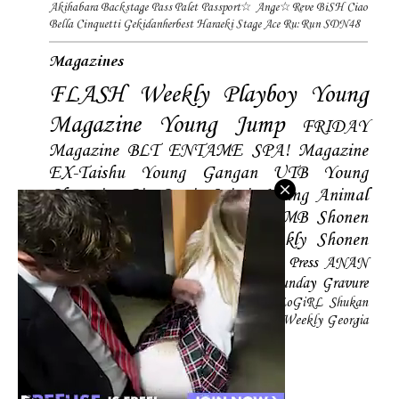
Akihabara Backstage Pass
Palet
Passport☆
Ange☆Reve
BiSH
Ciao
Bella Cinquetti
Gekidanherbest
Haraeki Stage Ace
Ru:Run
SDN48
Magazines
FLASH
Weekly Playboy
Young
Magazine
Young Jump
FRIDAY
Magazine
BLT
ENTAME
SPA! Magazine
EX-Taishu
Young Gangan
UTB
Young
Champion
Big Comic Spirtis
Young Animal
Shonen Magazine
BUBKA
BOMB
Shonen
Champion
Manga Action
Weekly Shonen
Sunday
Photobooks
BRODY
Hustle Press
ANAN
Magazine
SMART Magazine
Young Sunday
Gravure
The Television
CD&DL My Girl
Daily LoGiRL
Shukan
Taishu
Girls! Magazine
Soccer Game King
Weekly Georgia
Sunday Magazine
Mery Magazine