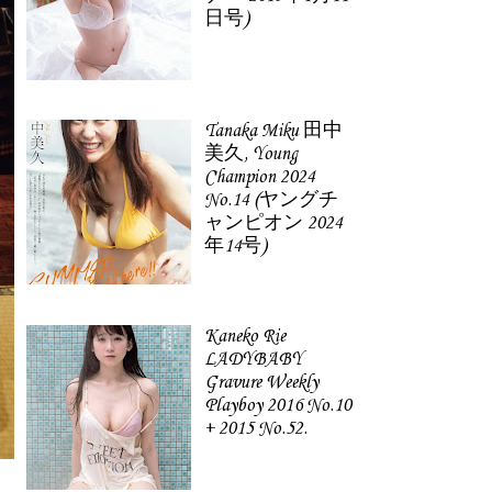
日号)
Tanaka Miku 田中
美久, Young
Champion 2024
No.14 (ヤングチ
ャンピオン 2024
年14号)
Kaneko Rie
LADYBABY
Gravure Weekly
Playboy 2016 No.10
+ 2015 No.52.