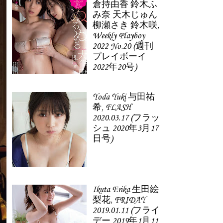
倉持由香 鈴木ふ
み奈 天木じゅん
柳瀬さき 鈴木咲,
Weekly Playboy
2022 No.20 (週刊
プレイボーイ
2022年20号)
Yoda Yuki 与田祐
希, FLASH
2020.03.17 (フラッ
シュ 2020年3月17
日号)
Ikuta Erika 生田絵
梨花, FRIDAY
2019.01.11 (フライ
デー 2019年1月11