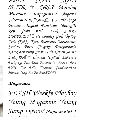
HKT48
SKE48
NGT48
SUPER☆GiRLS
Morning
Musume
Dempagumi.inc
Angerme
Juice=Juice
NijiCon-虹コン
Houkago
Princess
Magical Punchline
Idoling!!!
Rev. from DVL
Link STAR`s
LADYBABY
℃-ute
Country Girls
Up Up
Girls (Kakko Kari)
Yumemiru Adolescence
Shiritsu Ebisu Chugaku
Tenkoushoujo
Kagekidan
Drop
Steam Girls
Kamen Joshi's
LinQ
Doll☆Element
TrySail
Akihabara
Backstage Pass
Palet
Passport☆
Ange☆Reve
BiSH
Ciao Bella Cinquetti
Gekidanherbest
Haraeki Stage Ace
Ru:Run
SDN48
Magazines
FLASH
Weekly Playboy
Young Magazine
Young
Jump
FRIDAY Magazine
BLT