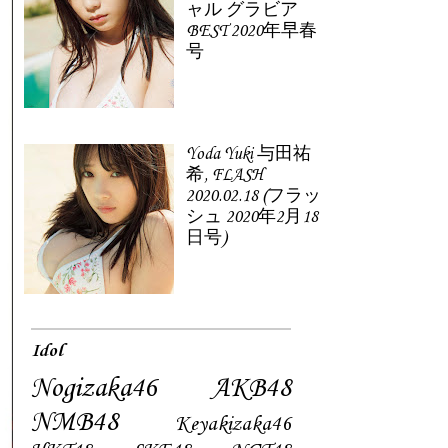
ャル グラビア
BEST 2020年早春
号
Yoda Yuki 与田祐
希, FLASH
2020.02.18 (フラッ
シュ 2020年2月18
日号)
Idol
Nogizaka46
AKB48
NMB48
Keyakizaka46