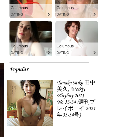
Columbus
Columbus
DATING
DATING
Columbus
Columbus
DATING
DATING
Popular
Tanaka Miku 田中
美久, Weekly
Playboy 2021
No.33-34 (週刊プ
レイボーイ 2021
年33-34号)