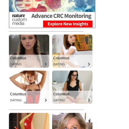
Columbus
Columbus
DATING
DATING
Columbus
Columbus
DATING
DATING