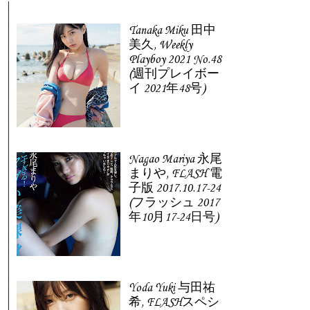
Tanaka Miku 田中
美久, Weekly
Playboy 2021 No.48
(週刊プレイボー
イ 2021年48号)
Nagao Mariya 永尾
まりや, FLASH 電
子版 2017.10.17-24
(フラッシュ 2017
年10月17-24日号)
Yoda Yuki 与田祐
希, FLASHスペシ