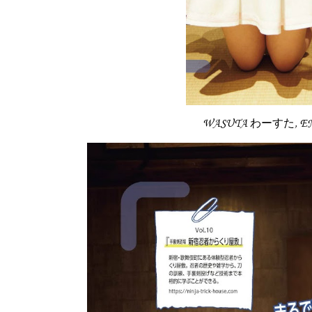
WASUTA わーすた, EN