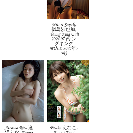
Nitori Sayaka
似鳥沙也加,
Young King Bull
2024.07 (ヤン
グキング
BULL 2024年7
号)
Aizawa Rina 逢
Enako えなこ,
沢りな, Young
Young King