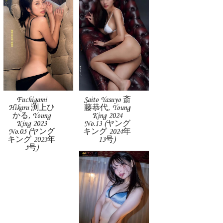
Fuchigami
Saito Yasuyo 斎
Hikaru 渕上ひ
藤恭代, Young
かる, Young
King 2024
King 2023
No.13 (ヤング
No.05 (ヤング
キング 2024年
キング 2023年
13号)
5号)