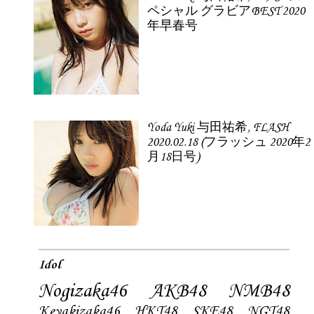
ペシャル グラビアBEST 2020
年早春号
Yoda Yuki 与田祐希, FLASH
2020.02.18 (フラッシュ 2020年2
月18日号)
Idol
Nogizaka46
AKB48
NMB48
Keyakizaka46
HKT48
SKE48
NGT48