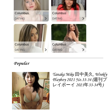
Columbus
Columbus
DATING
DATING
Columbus
Columbus
DATING
DATING
Popular
Tanaka Miku 田中美久, Weekly
Playboy 2021 No.33-34 (週刊プ
レイボーイ 2021年33-34号)