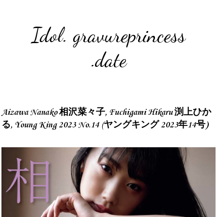
Idol. gravureprincess
.date
Aizawa Nanako 相沢菜々子, Fuchigami Hikaru 渕上ひか
る, Young King 2023 No.14 (ヤングキング 2023年14号)