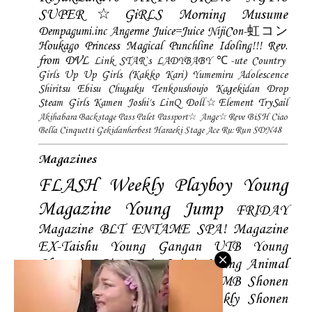
SUPER☆GiRLS
Morning Musume
Dempagumi.inc
Angerme
Juice=Juice
NijiCon-虹コン
Houkago Princess
Magical Punchline
Idoling!!!
Rev.
from DVL
Link STAR`s
LADYBABY
℃-ute
Country
Girls
Up Up Girls (Kakko Kari)
Yumemiru Adolescence
Shiritsu Ebisu Chugaku
Tenkoushoujo Kagekidan
Drop
Steam Girls
Kamen Joshi's
LinQ
Doll☆Element
TrySail
Akihabara Backstage Pass
Palet
Passport☆
Ange☆Reve
BiSH
Ciao
Bella Cinquetti
Gekidanherbest
Haraeki Stage Ace
Ru:Run
SDN48
Magazines
FLASH
Weekly Playboy
Young
Magazine
Young Jump
FRIDAY
Magazine
BLT
ENTAME
SPA! Magazine
EX-Taishu
Young Gangan
UTB
Young
Champion
Big Comic Spirtis
Young Animal
Shonen Magazine
BUBKA
BOMB
Shonen
Champion
Manga Action
Weekly Shonen