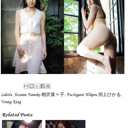
Labels:
Aizawa Nanako 相沢菜々子
,
Fuchigami Hikaru 渕上ひかる
,
Young King
Related Posts: