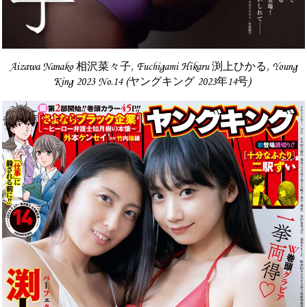
Aizawa Nanako 相沢菜々子, Fuchigami Hikaru 渕上ひかる, Young
King 2023 No.14 (ヤングキング 2023年14号)