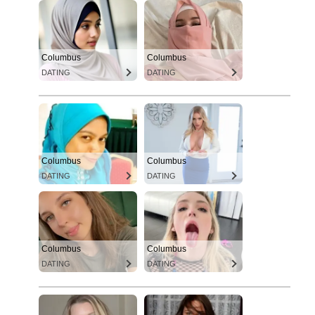
Columbus
Columbus
DATING
DATING
Columbus
Columbus
DATING
DATING
Columbus
Columbus
DATING
DATING