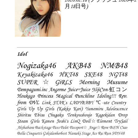
2020.02.18 (フラッシュ 2020年2
月18日号)
Idol
Nogizaka46
AKB48
NMB48
Keyakizaka46
HKT48
SKE48
NGT48
SUPER☆GiRLS
Morning Musume
Dempagumi.inc
Angerme
Juice=Juice
NijiCon-虹コン
Houkago Princess
Magical Punchline
Idoling!!!
Rev.
from DVL
Link STAR`s
LADYBABY
℃-ute
Country
Girls
Up Up Girls (Kakko Kari)
Yumemiru Adolescence
Shiritsu Ebisu Chugaku
Tenkoushoujo Kagekidan
Drop
Steam Girls
Kamen Joshi's
LinQ
Doll☆Element
TrySail
Akihabara Backstage Pass
Palet
Passport☆
Ange☆Reve
BiSH
Ciao
Bella Cinquetti
Gekidanherbest
Haraeki Stage Ace
Ru:Run
SDN48