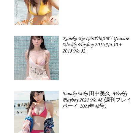
Kaneko Rie LADYBABY Gravure
Weekly Playboy 2016 No.10 +
2015 No.52.
Tanaka Miku 田中美久, Weekly
Playboy 2021 No.48 (週刊プレイ
ボーイ 2021年48号)