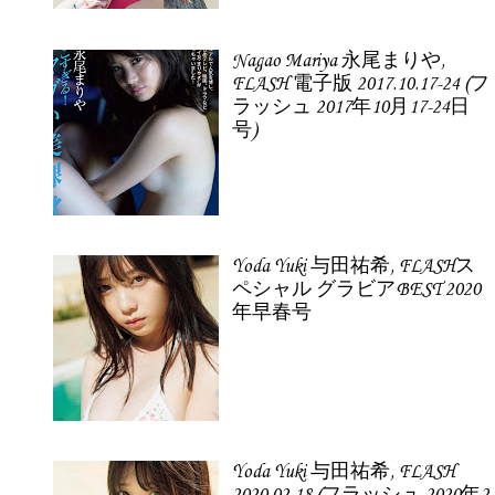
Nagao Mariya 永尾まりや,
FLASH 電子版 2017.10.17-24 (フ
ラッシュ 2017年10月17-24日
号)
Yoda Yuki 与田祐希, FLASHス
ペシャル グラビアBEST 2020
年早春号
Yoda Yuki 与田祐希, FLASH