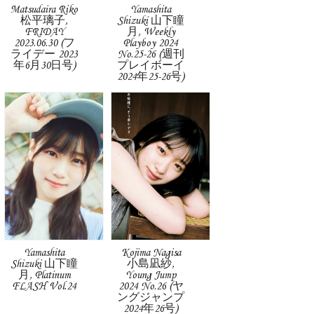
Matsudaira Riko
Yamashita
松平璃子,
Shizuki 山下瞳
FRIDAY
月, Weekly
2023.06.30 (フ
Playboy 2024
ライデー 2023
No.25-26 (週刊
年6月30日号)
プレイボーイ
2024年25-26号)
Yamashita
Kojima Nagisa
Shizuki 山下瞳
小島凪紗,
月, Platinum
Young Jump
FLASH Vol.24
2024 No.26 (ヤ
ングジャンプ
2024年26号)