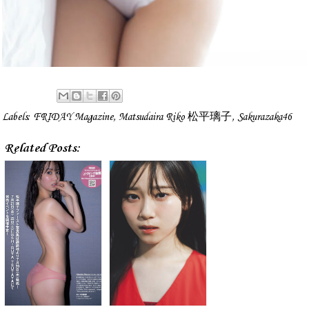
Labels:
FRIDAY Magazine
,
Matsudaira Riko 松平璃子
,
Sakurazaka46
Related Posts: